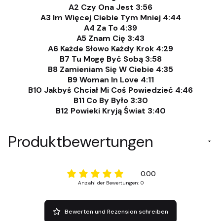
A2 Czy Ona Jest 3:56
A3 Im Więcej Ciebie Tym Mniej 4:44
A4 Za To 4:39
A5 Znam Cię 3:43
A6 Każde Słowo Każdy Krok 4:29
B7 Tu Mogę Być Sobą 3:58
B8 Zamieniam Się W Ciebie 4:35
B9 Woman In Love 4:11
B10 Jakbyś Chciał Mi Coś Powiedzieć 4:46
B11 Co By Było 3:30
B12 Powieki Kryją Świat 3:40
Produktbewertungen
0.00
Anzahl der Bewertungen: 0
Bewerten und Rezension schreiben