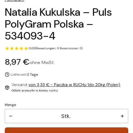
Natalia Kukulska – Puls
PolyGram Polska –
534093-4
0.00
(Bewertungen: 0 Rezensionen: 0)
Preis
8,97 €
ohne MwSt.
Lieferzeit:
2 Tage
Versand
von 3,33 €
- Paczka w RUCHu 1do 20kg (Polen)
Odbiór przesyłki w kiosku ruchu
Menge
Stk.