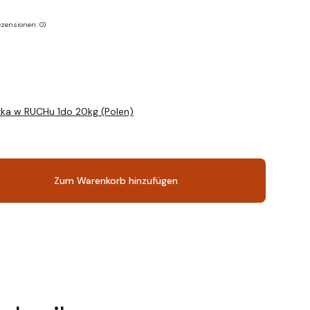
zensionen: 0)
zka w RUCHu 1do 20kg (Polen)
Zum Warenkorb hinzufügen