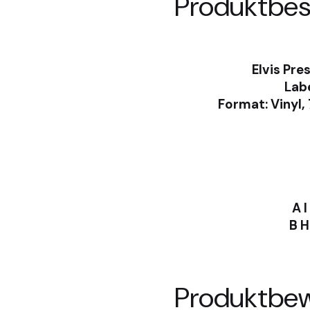
Produktbes
Elvis Pres
Labe
Format: Vinyl,
A I
B 
Produktbe