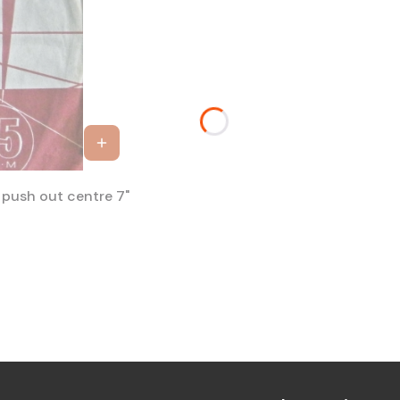
ELVIS PRESLEY THE WONDER OF YOU ZPKM 1300-1 push out centre 7"