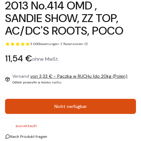
2013 No.414 OMD ,
SANDIE SHOW, ZZ TOP,
AC/DC'S ROOTS, POCO
5.00
(Bewertungen: 2 Rezensionen: 0)
Preis
11,54 €
ohne MwSt.
Versand
von 3,33 €
- Paczka w RUCHu 1do 20kg (Polen)
Odbiór przesyłki w kiosku ruchu
Nicht verfügbar
ausverkauft
Nach Produkt fragen