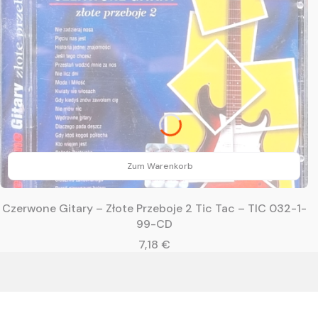
Zum Warenkorb
Czerwone Gitary – Złote Przeboje 2 Tic Tac – TIC 032-1-
99-CD
Preis
7,18 €