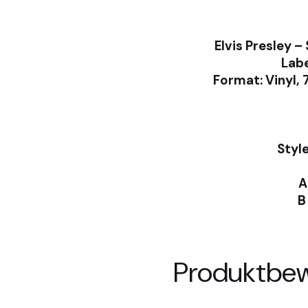
Elvis Presley ‎
Labe
Format: Vinyl, 
Style
A
B
Produktbe