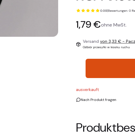
0.00
(Bewertungen: 0 Re
Preis
1,79 €
ohne MwSt.
Versand
von 3,33 €
- Pac
Odbiór przesyłki w kiosku ruchu
ausverkauft
Nach Produkt fragen
Produktbes