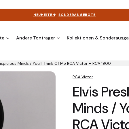
NEUHEITEN
•
SONDERANGEBOTE
te
Andere Tonträger
Kollektionen & Sonderausg
Suspicious Minds / You'll Think Of Me RCA Victor ‎– RCA 1900
RCA Victor
Elvis Pres
Minds / Y
RCA Vict