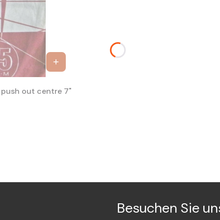
ELVIS PRESLEY THE WONDER OF YOU ZPKM 1300-1 push out centre 7"
Besuchen Sie un