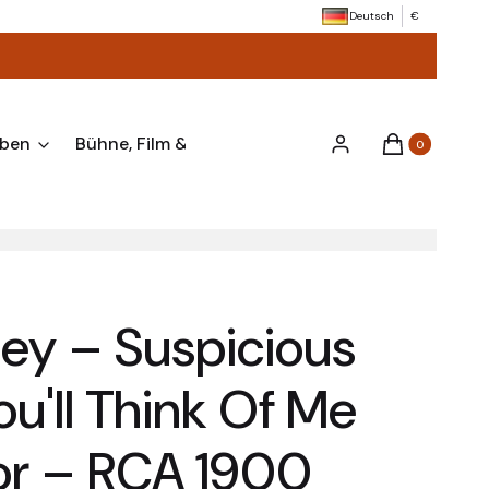
Deutsch
€
aben
Bühne, Film & Anlässe
Verschiedenes & Zube
Produkte im Wa
Einloggen
Warenkorb
ley ‎– Suspicious
ou'll Think Of Me
or ‎– RCA 1900