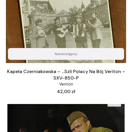
Niedostępny
Kapela Czerniakowska – ...Szli Polacy Na Bój Veriton –
SXV-850-P
Veriton
Cena
42,00 zł