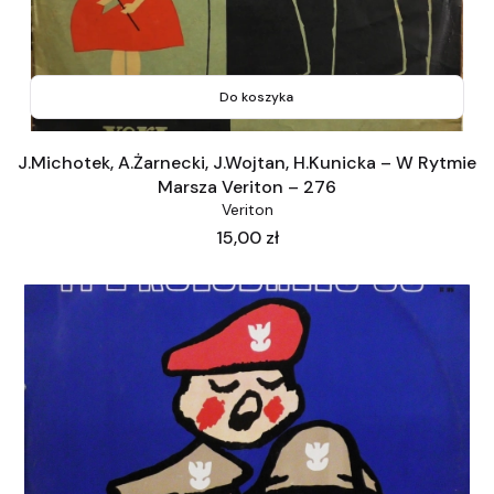
Do koszyka
J.Michotek, A.Żarnecki, J.Wojtan, H.Kunicka – W Rytmie
Marsza Veriton – 276
Veriton
Cena
15,00 zł