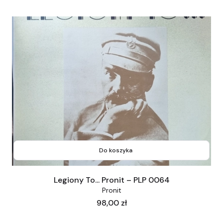
Do koszyka
Legiony To... Pronit – PLP 0064
Pronit
Cena
98,00 zł