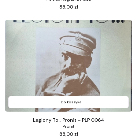
Cena
85,00 zł
Do koszyka
Legiony To... Pronit – PLP 0064
Pronit
Cena
88,00 zł