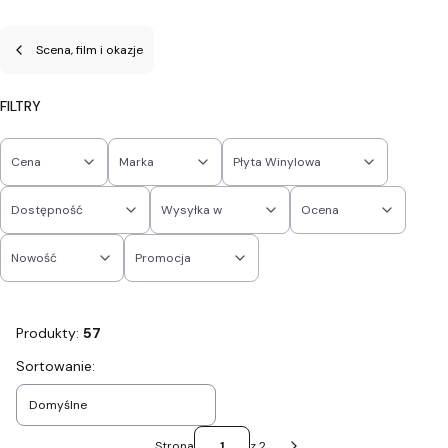
Scena, film i okazje
FILTRY
Cena
Marka
Płyta Winylowa
Dostępność
Wysyłka w
Ocena
Nowość
Promocja
Koniec filtrów
Produkty:
57
Lista produktów
Sortowanie:
Domyślne
Strona
z 2