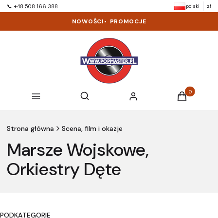
polski
zł
📞 +48 508 166 388
NOWOŚCI
•
PROMOCJE
Produkty w k
Otwórz wyszukiwarkę
Szukaj
Menu
Zaloguj się
Koszyk
Strona główna
Scena, film i okazje
Marsze Wojskowe,
Orkiestry Dęte
PODKATEGORIE