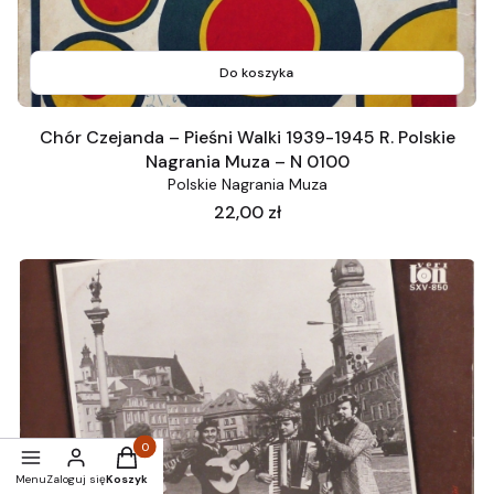
Do koszyka
Chór Czejanda – Pieśni Walki 1939-1945 R. Polskie
Nagrania Muza – N 0100
Polskie Nagrania Muza
Cena
22,00 zł
Produkty w koszyku: 0. Zobacz szczegóły
Menu
Zaloguj się
Koszyk