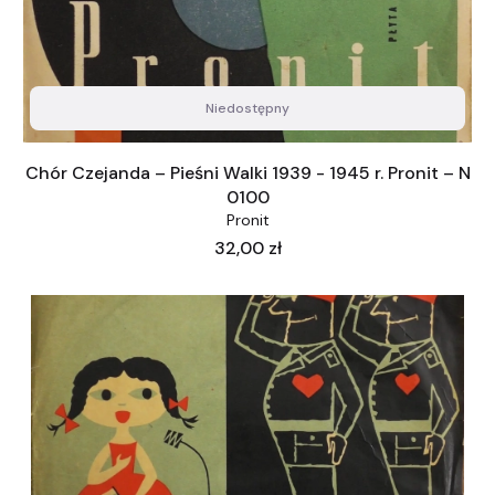
Niedostępny
Chór Czejanda – Pieśni Walki 1939 - 1945 r. Pronit – N
0100
Pronit
Cena
32,00 zł