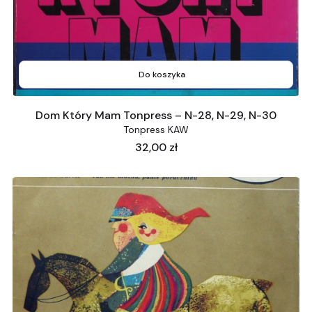
Do koszyka
Dom Który Mam Tonpress – N-28, N-29, N-30
Tonpress KAW
Cena
32,00 zł