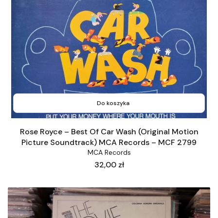
Do koszyka
Rose Royce – Best Of Car Wash (Original Motion
Picture Soundtrack) MCA Records – MCF 2799
MCA Records
Cena
32,00 zł