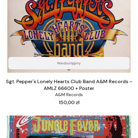
Niedostępny
Sgt. Pepper's Lonely Hearts Club Band A&M Records –
AMLZ 66600 + Poster
A&M Records
Cena
150,00 zł