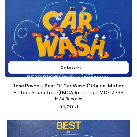
Do koszyka
Rose Royce ‎– Best Of Car Wash (Original Motion
Picture Soundtrack) MCA Records ‎– MCF 2799
MCA Records
Cena
55,00 zł