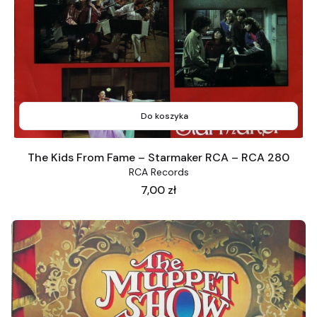
Do koszyka
The Kids From Fame ‎– Starmaker RCA ‎– RCA 280
RCA Records
Cena
7,00 zł