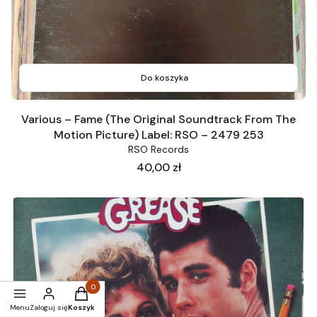
Do koszyka
Various – Fame (The Original Soundtrack From The
Motion Picture) Label: RSO – 2479 253
RSO Records
Cena
40,00 zł
Produkty w koszyku: 0. Zobacz szczegóły
Menu
Zaloguj się
Koszyk