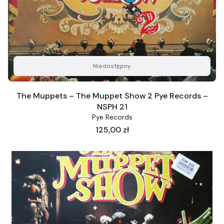
Niedostępny
The Muppets – The Muppet Show 2 Pye Records –
NSPH 21
Pye Records
Cena
125,00 zł