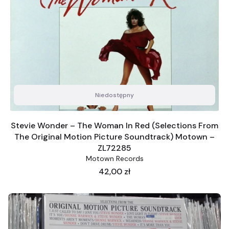
Niedostępny
Stevie Wonder – The Woman In Red (Selections From
The Original Motion Picture Soundtrack) Motown ‎–
ZL72285
Motown Records
Cena
42,00 zł