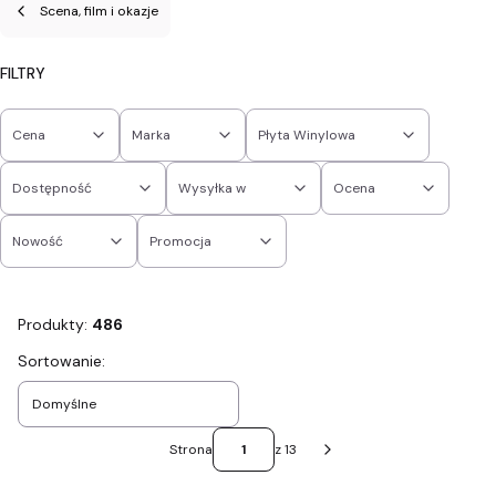
Scena, film i okazje
FILTRY
Cena
Marka
Płyta Winylowa
Dostępność
Wysyłka w
Ocena
Nowość
Promocja
Koniec filtrów
Produkty:
486
Lista produktów
Sortowanie:
Domyślne
Strona
z 13
Następne produkty