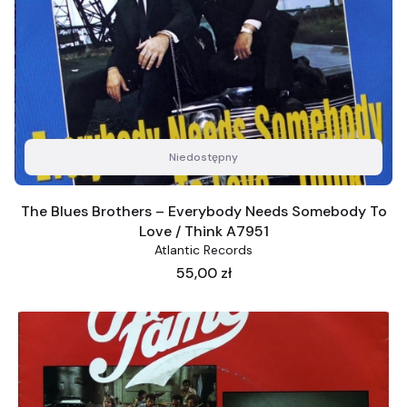
Niedostępny
The Blues Brothers ‎– Everybody Needs Somebody To
Love / Think A7951
Atlantic Records
Cena
55,00 zł