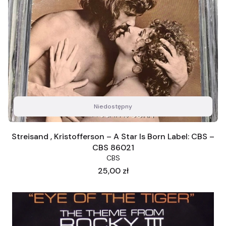
Niedostępny
Streisand , Kristofferson – A Star Is Born Label: CBS –
CBS 86021
CBS
Cena
25,00 zł