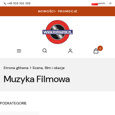
polski
zł
📞 +48 508 166 388
NOWOŚCI
•
PROMOCJE
Produkty w k
Otwórz wyszukiwarkę
Szukaj
Menu
Zaloguj się
Koszyk
Strona główna
Scena, film i okazje
Muzyka Filmowa
PODKATEGORIE