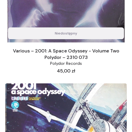
Niedostępny
Various – 2001: A Space Odyssey - Volume Two
Polydor – 2310 073
Polydor Records
Cena
45,00 zł