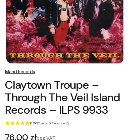
Island Records
Claytown Troupe –
Through The Veil Island
Records – ILPS 9933
0.00
(Oceny: 0 Recenzje: 0)
Cena
76,00 zł
bez VAT