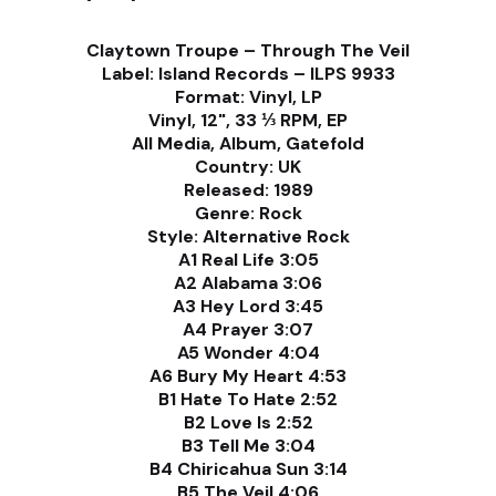
Claytown Troupe – Through The Veil
Label: Island Records – ILPS 9933
Format: Vinyl, LP
Vinyl, 12", 33 ⅓ RPM, EP
All Media, Album, Gatefold
Country: UK
Released: 1989
Genre: Rock
Style: Alternative Rock
A1 Real Life 3:05
A2 Alabama 3:06
A3 Hey Lord 3:45
A4 Prayer 3:07
A5 Wonder 4:04
A6 Bury My Heart 4:53
B1 Hate To Hate 2:52
B2 Love Is 2:52
B3 Tell Me 3:04
B4 Chiricahua Sun 3:14
B5 The Veil 4:06