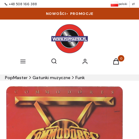
polski
zł
📞 +48 508 166 388
NOWOŚCI
•
PROMOCJE
Produkty w k
Otwórz wyszukiwarkę
Szukaj
Menu
Zaloguj się
Koszyk
PopMaster
Gatunki muzyczne
Funk