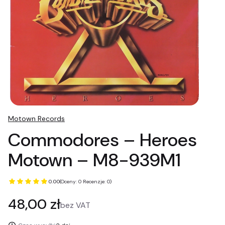
Motown Records
Commodores – Heroes
Motown – M8-939M1
0.00
(Oceny: 0 Recenzje: 0)
Cena
48,00 zł
bez VAT