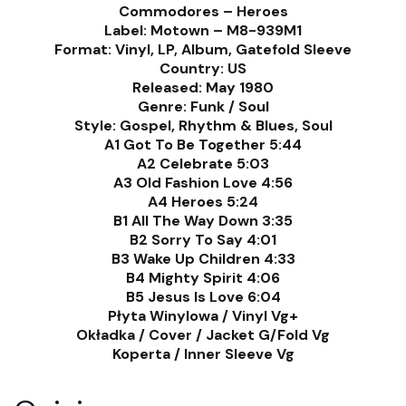
Commodores – Heroes
Label: Motown – M8-939M1
Format: Vinyl, LP, Album, Gatefold Sleeve
Country: US
Released: May 1980
Genre: Funk / Soul
Style: Gospel, Rhythm & Blues, Soul
A1 Got To Be Together 5:44
A2 Celebrate 5:03
A3 Old Fashion Love 4:56
A4 Heroes 5:24
B1 All The Way Down 3:35
B2 Sorry To Say 4:01
B3 Wake Up Children 4:33
B4 Mighty Spirit 4:06
B5 Jesus Is Love 6:04
Płyta Winylowa / Vinyl Vg+
Okładka / Cover / Jacket G/Fold Vg
Koperta / Inner Sleeve Vg