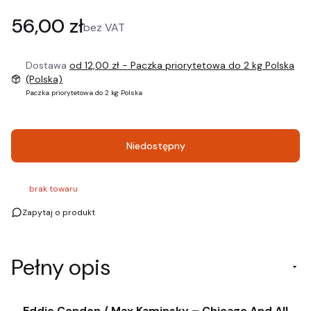
Cena
56,00 zł
bez VAT
Dostawa
od 12,00 zł
- Paczka priorytetowa do 2 kg Polska
(Polska)
Paczka priorytetowa do 2 kg Polska
Niedostępny
brak towaru
Zapytaj o produkt
Pełny opis
Eddie Condon / Max Kaminsky ‎– Chicago And All