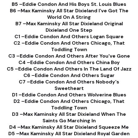
B5 –Eddie Condon And His Boys St. Louis Blues
B6 –Max Kaminsky All Star Dixieland I've Got The
World On A String
B7 –Max Kaminsky All Star Dixieland Original
Dixieland One Step
C1 –Eddie Condon And Others Logan Square
C2 –Eddie Condon And Others Chicago, That
Toddling Town
C3 –Eddie Condon And Others After You've Gone
C4 –Eddie Condon And Others China Boy
C5 –Eddie Condon And Others In The Land Of Jazz
C6 –Eddie Condon And Others Sugar
C7 –Eddie Condon And Others Nobody's
Sweetheart
D1 –Eddie Condon And Others Wolverine Blues
D2 –Eddie Condon And Others Chicago, That
Toddling Town
D3 –Max Kaminsky All Star Dixieland When The
Saints Go Marching In
D4 –Max Kaminsky All Star Dixieland Squeeze Me
D5 –Max Kaminsky All Star Dixieland Royal Garden