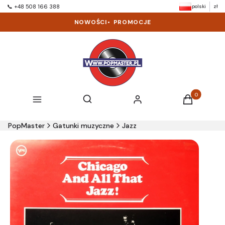
polski
zł
📞 +48 508 166 388
NOWOŚCI
•
PROMOCJE
Produkty w k
Otwórz wyszukiwarkę
Szukaj
Menu
Zaloguj się
Koszyk
PopMaster
Gatunki muzyczne
Jazz