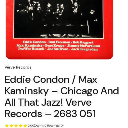
Verve Records
Eddie Condon / Max
Kaminsky ‎– Chicago And
All That Jazz! Verve
Records ‎– 2683 051
0.00
(Oceny: 0 Recenzje: 0)