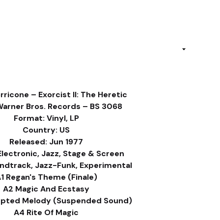
ricone – Exorcist II: The Heretic
Warner Bros. Records – BS 3068
Format: Vinyl, LP
Country: US
Released: Jun 1977
Electronic, Jazz, Stage & Screen
undtrack, Jazz-Funk, Experimental
1 Regan's Theme (Finale)
A2 Magic And Ecstasy
rupted Melody (Suspended Sound)
A4 Rite Of Magic