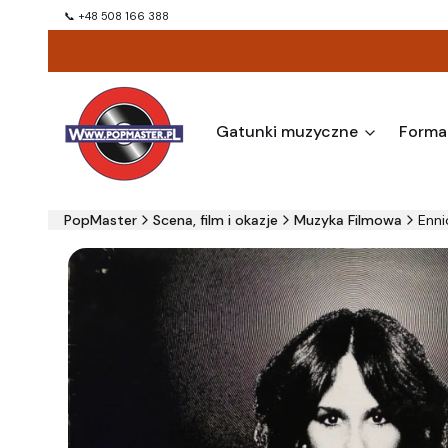
📞 +48 508 166 388
Gatunki muzyczne
Forma
PopMaster
Scena, film i okazje
Muzyka Filmowa
Enni