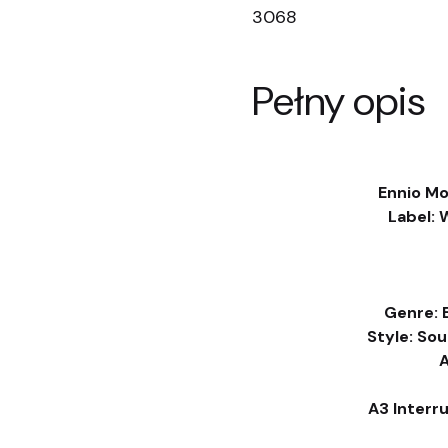
3068
Pełny opis
Ennio Mor
Label: 
Genre: 
Style: So
A
A3 Inter