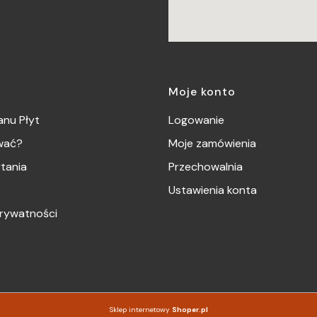
Moje konto
nu Płyt
Logowanie
wać?
Moje zamówienia
tania
Przechowalnia
Ustawienia konta
prywatności
Sklep internetowy
Shoper.pl