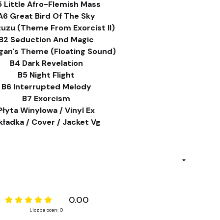
 Little Afro-Flemish Mass
A6 Great Bird Of The Sky
zuzu (Theme From Exorcist II)
B2 Seduction And Magic
gan's Theme (Floating Sound)
B4 Dark Revelation
B5 Night Flight
B6 Interrupted Melody
B7 Exorcism
Płyta Winylowa / Vinyl Ex
ładka / Cover / Jacket Vg
0.00
Liczba ocen: 0