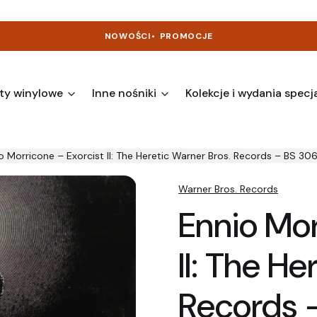
NOWOŚCI
•
PROMOCJE
ty winylowe
Inne nośniki
Kolekcje i wydania specj
o Morricone – Exorcist II: The Heretic Warner Bros. Records – BS 30
Warner Bros. Records
Ennio Mor
II: The H
Records 