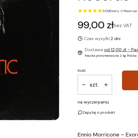
0.00
(Oceny: 0 Recenzje:
Cena
99,00 zł
bez VAT
Czas wysyłki:
2 dni
Dostawa
od 12,00 zł
- Pac
Paczka priorytetowa do 2 kg Polska
Ilość
szt.
na wyczerpaniu
Zapytaj o produkt
Ennio Morricone – Exorc