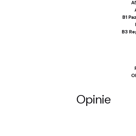
A5
B1 Pa
B3 Re
Ok
Opinie