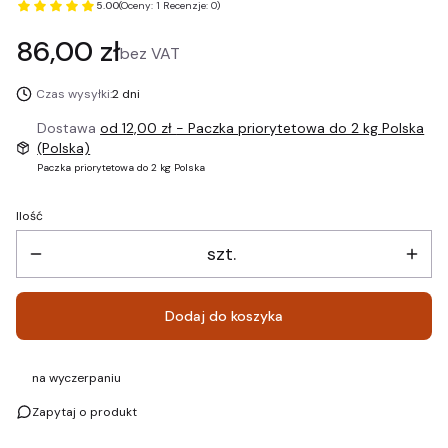
5.00
(Oceny: 1 Recenzje: 0)
Cena
86,00 zł
bez VAT
Czas wysyłki:
2 dni
Dostawa
od 12,00 zł
- Paczka priorytetowa do 2 kg Polska
(Polska)
Paczka priorytetowa do 2 kg Polska
Ilość
szt.
Dodaj do koszyka
na wyczerpaniu
Zapytaj o produkt