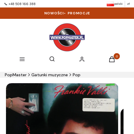
polski
zł
📞 +48 508 166 388
NOWOŚCI
•
PROMOCJE
Produkty w k
Otwórz wyszukiwarkę
Szukaj
Menu
Zaloguj się
Koszyk
PopMaster
Gatunki muzyczne
Pop