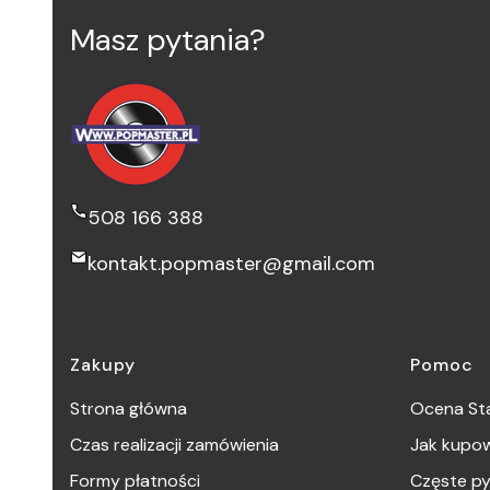
Masz pytania?
508 166 388
kontakt.popmaster@gmail.com
Linki w stopce
Zakupy
Pomoc
Strona główna
Ocena Sta
Czas realizacji zamówienia
Jak kupo
Formy płatności
Częste py