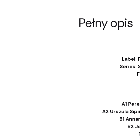
Pełny opis
Label: 
Series: 
F
A1 Pere
A2 Urszula Sip
B1 Annar
B2 J