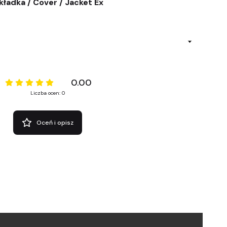
kładka / Cover / Jacket Ex
0.00
Liczba ocen: 0
Oceń i opisz