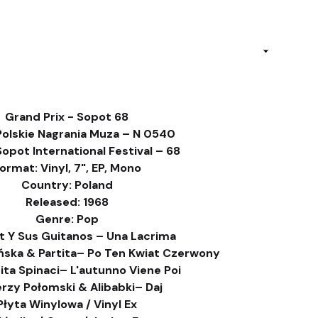
Grand Prix - Sopot 68
Polskie Nagrania Muza – N 0540
Sopot International Festival – 68
ormat: Vinyl, 7", EP, Mono
Country: Poland
Released: 1968
Genre: Pop
t Y Sus Guitanos – Una Lacrima
ińska & Partita– Po Ten Kwiat Czerwony
ita Spinaci– L'autunno Viene Poi
erzy Połomski & Alibabki– Daj
Płyta Winylowa / Vinyl Ex