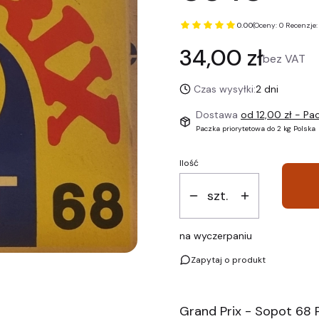
0.00
(Oceny: 0 Recenzje:
Cena
34,00 zł
bez VAT
Czas wysyłki:
2 dni
Dostawa
od 12,00 zł
- Pac
Paczka priorytetowa do 2 kg Polska
Ilość
szt.
na wyczerpaniu
Zapytaj o produkt
Grand Prix - Sopot 68 