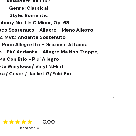
Released: Jul 1967
Genre: Classical
Style: Romantic
hony No. 1 In C Minor, Op. 68
Poco Sostenuto - Allegro - Meno Allegro
2. Mvt.: Andante Sostenuto
Un Poco Allegretto E Grazioso Attacca
o - Piu' Andante - Allegro Ma Non Troppo,
Ma Con Brio - Piu' Allegro
yta Winylowa / Vinyl N.Mint
a / Cover / Jacket G/Fold Ex+
0.00
Liczba ocen: 0