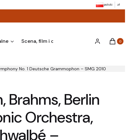
polski
zł
alne
Scena, film i okazje
Varia i akcesoria
Produkty w kos
Now
Zaloguj się
Koszyk
 – Symphony No. 1 Deutsche Grammophon – SMG 2010
, Brahms, Berlin
nic Orchestra,
chwalbé –