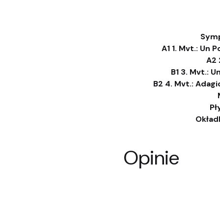
Symp
A1 1. Mvt.: Un 
A2 
B1 3. Mvt.: 
B2 4. Mvt.: Adagi
Pł
Okładk
Opinie