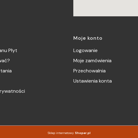
Moje konto
nu Płyt
Logowanie
wać?
Moje zamówienia
tania
Przechowalnia
Ustawienia konta
prywatności
Sklep internetowy
Shoper.pl