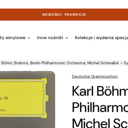
NOWOŚCI
•
PROMOCJE
ty winylowe
Inne nośniki
Kolekcje i wydania specj
l Böhm, Brahms, Berlin Philharmonic Orchestra, Michel Schwalbé
Deutsche Grammophon
Karl Böhm
Philharmo
Michel S