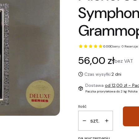
Symphony
Grammop
0.00
(Oceny: 0 Recenzje:
Cena
56,00 zł
bez VAT
Czas wysyłki:
2 dni
Dostawa
od 12,00 zł
- Pac
Paczka priorytetowa do 2 kg Polska
Ilość
szt.
na wyczerpaniu