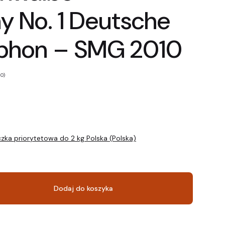
 No. 1 Deutsche
hon – SMG 2010
 0)
zka priorytetowa do 2 kg Polska (Polska)
Dodaj do koszyka