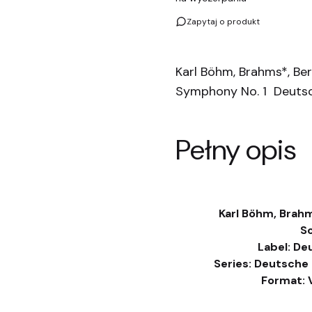
Zapytaj o produkt
Karl Böhm, Brahms*, Ber
Symphony No. 1 Deut
Pełny opis
Karl Böhm, Brahm
S
Label: D
Series: Deutsche
Format: V