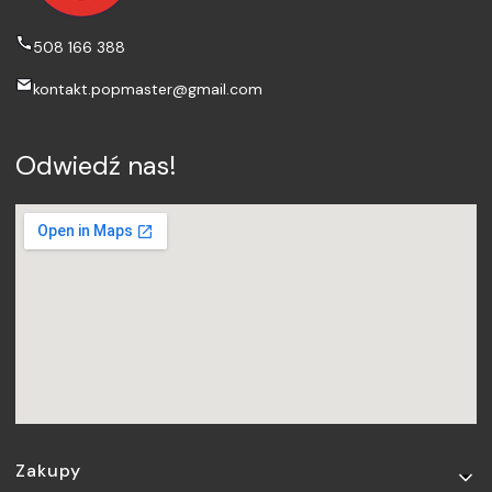
508 166 388
kontakt.popmaster@gmail.com
Odwiedź nas!
Linki w stopce
Zakupy