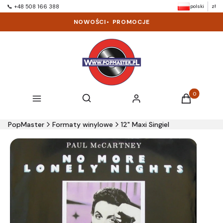
polski
zł
📞 +48 508 166 388
NOWOŚCI
•
PROMOCJE
Produkty w k
Otwórz wyszukiwarkę
Szukaj
Menu
Zaloguj się
Koszyk
PopMaster
Formaty winylowe
12" Maxi Singiel