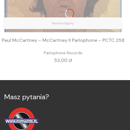
Niedostępny
Paul McCartney – McCartney II Parlophone – PCTC 258
Parlophone Records
Cena
52,00 zł
Masz pytania?