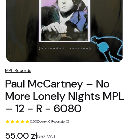
MPL Records
Paul McCartney – No
More Lonely Nights MPL
– 12 - R - 6080
0.00
(Oceny: 0 Recenzje: 0)
Cena
55,00 zł
bez VAT