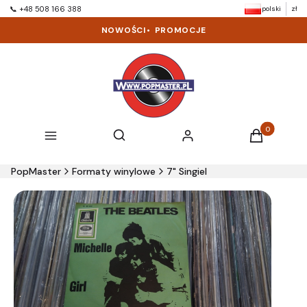
polski
zł
📞 +48 508 166 388
NOWOŚCI
•
PROMOCJE
Produkty w k
Otwórz wyszukiwarkę
Szukaj
Menu
Zaloguj się
Koszyk
PopMaster
Formaty winylowe
7" Singiel