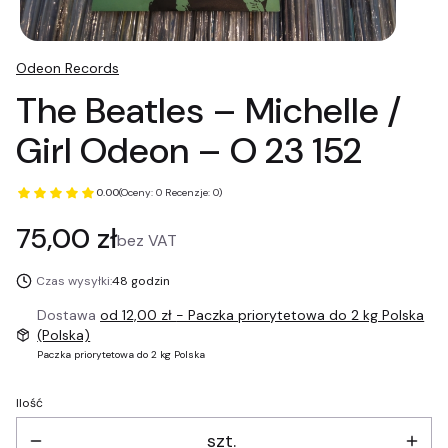
Odeon Records
The Beatles – Michelle /
Girl Odeon – O 23 152
0.00
(Oceny: 0 Recenzje: 0)
Cena
75,00 zł
bez VAT
Czas wysyłki:
48 godzin
Dostawa
od 12,00 zł
- Paczka priorytetowa do 2 kg Polska
(Polska)
Paczka priorytetowa do 2 kg Polska
Ilość
szt.