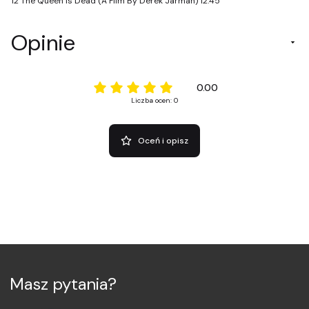
12 The Queen Is Dead (A Film By Derek Jarman) 12:45
Opinie
0.00
Liczba ocen: 0
Oceń i opisz
Masz pytania?