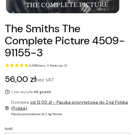
The Smiths The
Complete Picture 4509-
91155-3
0.00
(Oceny: 0 Recenzje: 0)
Cena
56,00 zł
bez VAT
Czas wysyłki:
48 godzin
Dostawa
od 12,00 zł
- Paczka priorytetowa do 2 kg Polska
(Polska)
Paczka priorytetowa do 2 kg Polska
Ilość