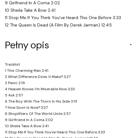
9 Girlfriend In A Coma 2:02
10 Sheila Take A Bow 2:41
11 Stop Me If You Think You've Heard This One Before 3:33
12 The Queen Is Dead (A Film By Derek Jarman) 12:45
Pełny opis
Tracklist
1 This Charming Man 2:41
2 What Difference Does It Make? 3:27
3 Panic 2:19
4 Heaven Knows I'm Miserable Now 3:33
5 Ask 2:57
6 The Boy With The Thorn In His Side 3:15
7 How Soon Is Now? 3:27
8 Shoplifters Of The World Unite 2:57
9 Girlfriend In A Coma 2:02
10 Sheila Take A Bow 2:41
11 Stop Me If You Think You've Heard This One Before 3:33