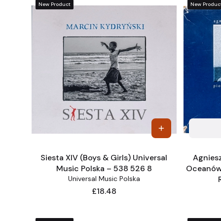
New Product
New Produc
Siesta XIV (Boys & Girls) Universal
Agniesz
Music Polska – 538 526 8
Oceanów.
Universal Music Polska
Price
£18.48