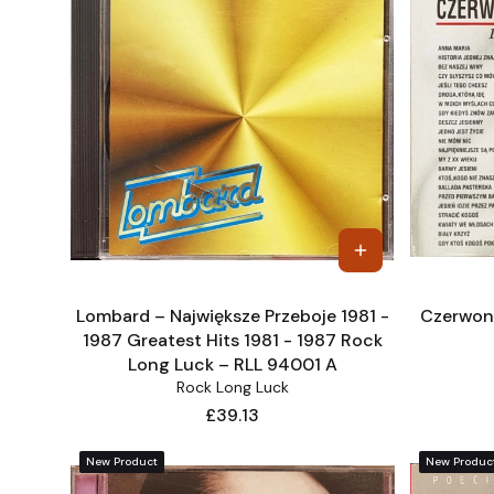
Lombard – Największe Przeboje 1981 -
Czerwone
1987 Greatest Hits 1981 - 1987 Rock
Long Luck – RLL 94001 A
Rock Long Luck
Price
£39.13
New Product
New Produc