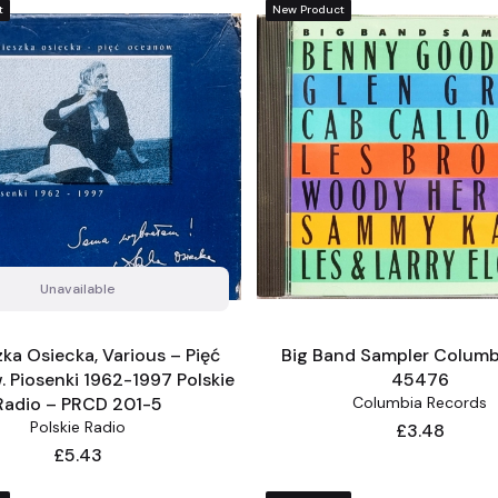
t
New Product
Unavailable
ka Osiecka, Various – Pięć
Big Band Sampler Columb
 Piosenki 1962-1997 Polskie
45476
Radio – PRCD 201-5
Columbia Records
Polskie Radio
Price
£3.48
Price
£5.43