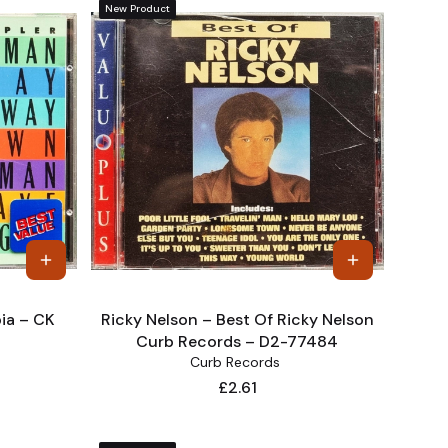
New Product
ia – CK
Ricky Nelson – Best Of Ricky Nelson
Curb Records – D2-77484
Curb Records ‎
Price
£2.61