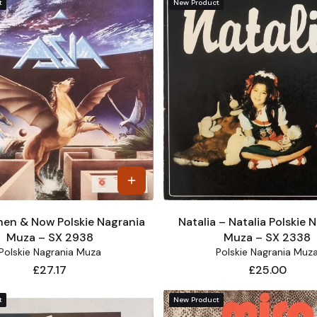
t
New Product
hen & Now Polskie Nagrania
Natalia – Natalia Polskie 
Muza – SX 2938
Muza – SX 2338
Polskie Nagrania Muza
Polskie Nagrania Muz
Price
Price
£27.17
£25.00
t
New Product