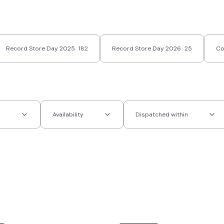
Record Store Day 2025
182
Record Store Day 2026
25
Co
s
Availability
Dispatched within