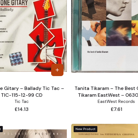
 Gitary – Ballady Tic Tac –
Tanita Tikaram – The Best 
TIC-115-12-99 CD
Tikaram EastWest – 063
Tic Tac
EastWest Records
Price
Price
£14.13
£7.61
t
New Product