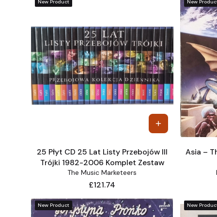
New Product
New Produc
25 Płyt CD 25 Lat Listy Przebojów III
Asia – T
Trójki 1982-2006 Komplet Zestaw
The Music Marketeers
Price
£121.74
New Product
New Produc