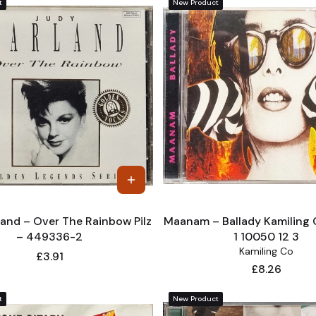
t
New Product
and – Over The Rainbow Pilz
Maanam – Ballady Kamiling
– 449336-2
1 10050 12 3
Kamiling Co
Price
£3.91
Price
£8.26
t
New Product