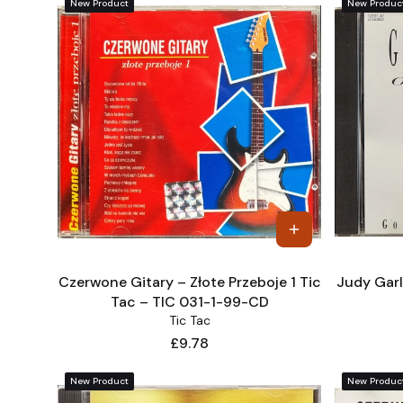
New Product
New Produc
Czerwone Gitary – Złote Przeboje 1 Tic
Judy Garl
Tac – TIC 031-1-99-CD
Tic Tac
Price
£9.78
New Product
New Produc