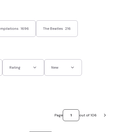
mpilations
1696
The Beatles
216
Rating
New
Page
out of 106
Next products