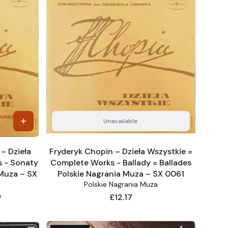
Unavailable
 – Dzieła
Fryderyk Chopin – Dzieła Wszystkie =
s - Sonaty
Complete Works - Ballady = Ballades
 Muza – SX
Polskie Nagrania Muza – SX 0061
Polskie Nagrania Muza
a
Price
£12.17