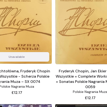
Unavailable
ychtołówna, Fryderyk Chopin
Fryderyk Chopin, Jan Ekier
 Wszystkie - Scherza Polskie
Wszystkie = Complete Work
rania Muza – SX 0074
= Sonatas Polskie Nagrania
Polskie Nagrania Muza
0059
Polskie Nagrania Muz
Price
£12.17
Price
£12.17