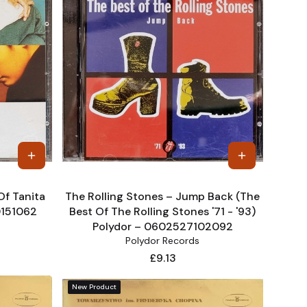
Of Tanita
The Rolling Stones – Jump Back (The
0151062
Best Of The Rolling Stones '71 - '93)
Polydor – 0602527102092
Polydor Records
Price
£9.13
New Product