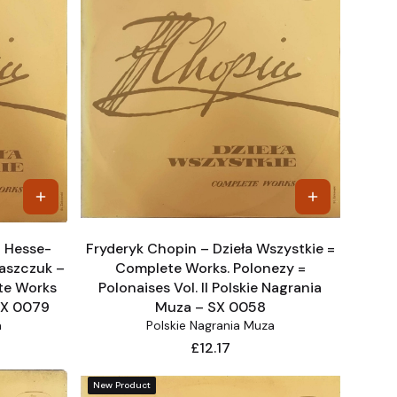
a Hesse-
Fryderyk Chopin – Dzieła Wszystkie =
aszczuk –
Complete Works. Polonezy =
te Works
Polonaises Vol. II Polskie Nagrania
SX 0079
Muza – SX 0058
a
Polskie Nagrania Muza
Price
£12.17
New Product