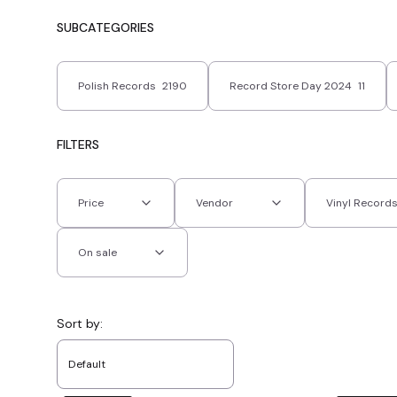
SUBCATEGORIES
Polish Records
2190
Record Store Day 2024
11
FILTERS
Price
Vendor
Vinyl Record
On sale
End of filters
List of products
Sort by:
Default