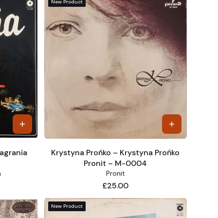
New Product
Nagrania
Krystyna Prońko – Krystyna Prońko
Pronit – M-0004
a
Pronit
Price
£25.00
New Product