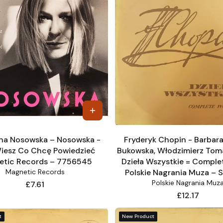
na Nosowska – Nosowska -
Fryderyk Chopin - Barbar
Wiesz Co Chcę Powiedzieć
Bukowska, Włodzimierz Tom
tic Records – 7756545
Dzieła Wszystkie = Comple
Magnetic Records
Polskie Nagrania Muza – 
Polskie Nagrania Muz
Price
£7.61
Price
£12.17
t
New Product