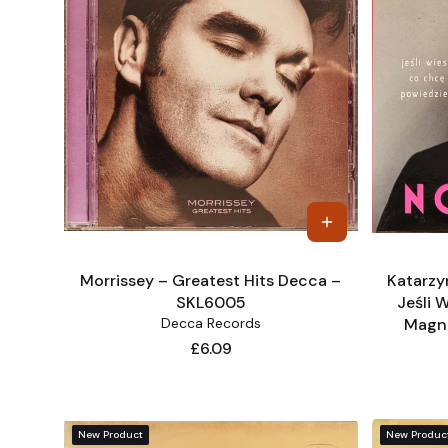
Morrissey – Greatest Hits Decca –
Katarzy
SKL6005
Jeśli 
Decca Records
Magne
Price
£6.09
New Product
New Produc