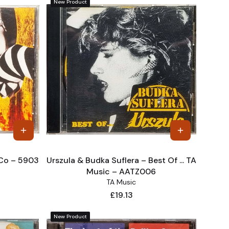
New Product
 Co – 5903
Urszula & Budka Suflera – Best Of ... TA
Music – AATZ006
TA Music
Price
£19.13
New Product