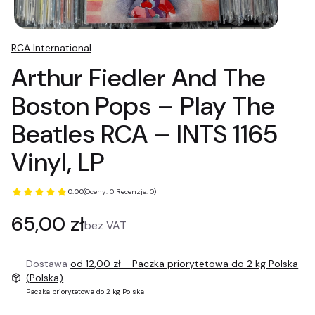
RCA International
Arthur Fiedler And The
Boston Pops ‎– Play The
Beatles RCA ‎– INTS 1165
Vinyl, LP
0.00
(Oceny: 0 Recenzje: 0)
Cena
65,00 zł
bez VAT
Dostawa
od 12,00 zł
- Paczka priorytetowa do 2 kg Polska
(Polska)
Paczka priorytetowa do 2 kg Polska