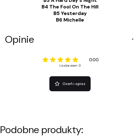
B3 A Hard Day's Night
B4 The Fool On The Hill
B5 Yesterday
B6 Michelle
Opinie
0.00
Liczba ocen: 0
Oceń i opisz
Podobne produkty: