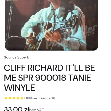
Sounds Superb
CLIFF RICHARD IT'LL BE
ME SPR 900018 TANIE
WINYLE
5.00
(Oceny: 1 Recenzje: 0)
Cena
33,00 zł
bez VAT