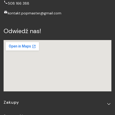
508 166 388
kontakt.popmaster@gmail.com
Odwiedź nas!
Linki w stopce
Zakupy