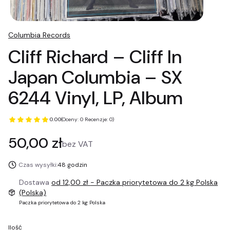
Columbia Records
Cliff Richard ‎– Cliff In
Japan Columbia ‎– SX
6244 Vinyl, LP, Album
0.00
(Oceny: 0 Recenzje: 0)
Cena
50,00 zł
bez VAT
Czas wysyłki:
48 godzin
Dostawa
od 12,00 zł
- Paczka priorytetowa do 2 kg Polska
(Polska)
Paczka priorytetowa do 2 kg Polska
Ilość