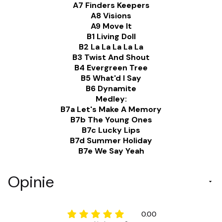
A7 Finders Keepers
A8 Visions
A9 Move It
B1 Living Doll
B2 La La La La La
B3 Twist And Shout
B4 Evergreen Tree
B5 What'd I Say
B6 Dynamite
Medley:
B7a Let's Make A Memory
B7b The Young Ones
B7c Lucky Lips
B7d Summer Holiday
B7e We Say Yeah
Opinie
0.00