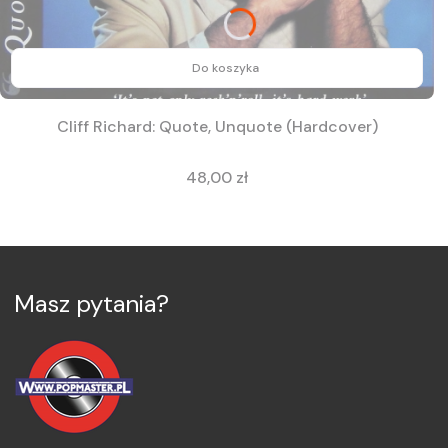
Do koszyka
Cliff Richard: Quote, Unquote (Hardcover)
Cena
48,00 zł
Masz pytania?