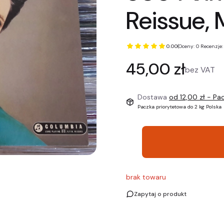
Reissue,
0.00
(Oceny: 0 Recenzje:
Cena
45,00 zł
bez VAT
Dostawa
od 12,00 zł
- Pac
Paczka priorytetowa do 2 kg Polska
brak towaru
Zapytaj o produkt