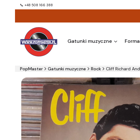
📞 +48 508 166 388
Gatunki muzyczne
Forma
PopMaster
Gatunki muzyczne
Rock
Cliff Richard And