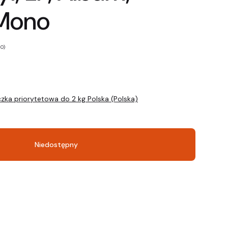
 Mono
 0)
zka priorytetowa do 2 kg Polska (Polska)
Niedostępny