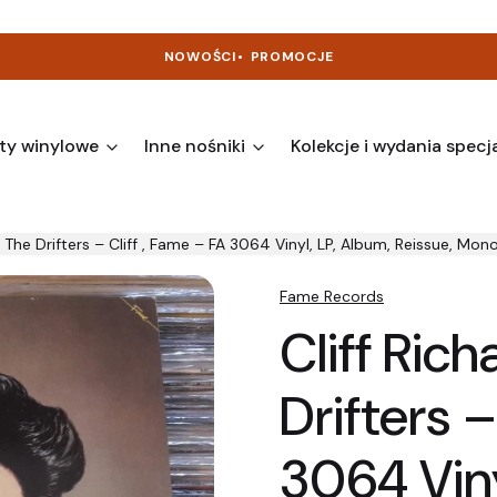
NOWOŚCI
•
PROMOCJE
ty winylowe
Inne nośniki
Kolekcje i wydania specj
 The Drifters ‎– Cliff , Fame ‎– FA 3064 Vinyl, LP, Album, Reissue, Mon
Fame Records
Cliff Ric
Drifters ‎
3064 Viny