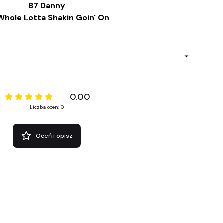
B7 Danny
Whole Lotta Shakin Goin' On
0.00
Liczba ocen: 0
Oceń i opisz