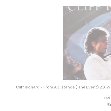
EMI
Ce
42