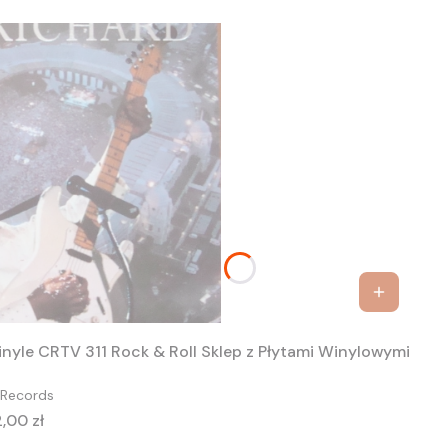
Cliff Richard - From A Distance ( The Event) 2 X Winyle CRTV 311 Rock & Roll Sklep z Płytami Winylowymi
 Records
na
,00 zł