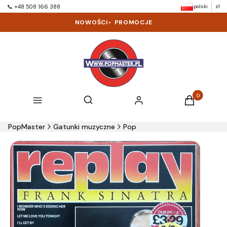
polski
zł
📞 +48 508 166 388
NOWOŚCI
•
PROMOCJE
Produkty w k
Otwórz wyszukiwarkę
Szukaj
Menu
Zaloguj się
Koszyk
PopMaster
Gatunki muzyczne
Pop