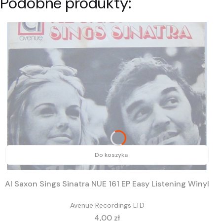
Podobne produkty:
Do koszyka
Al Saxon Sings Sinatra NUE 161 EP Easy Listening Winyl
Avenue Recordings LTD
Cena
4,00 zł