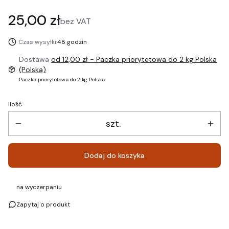
Cena
25,00 zł
bez VAT
Czas wysyłki:
48 godzin
Dostawa
od 12,00 zł
- Paczka priorytetowa do 2 kg Polska
(Polska)
Paczka priorytetowa do 2 kg Polska
Ilość
szt.
Dodaj do koszyka
na wyczerpaniu
Zapytaj o produkt