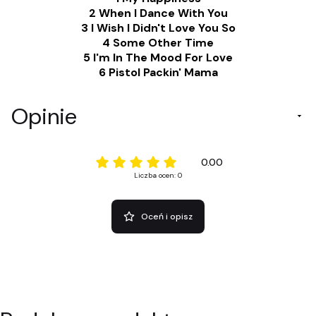
2 When I Dance With You
3 I Wish I Didn't Love You So
4 Some Other Time
5 I'm In The Mood For Love
6 Pistol Packin' Mama
Opinie
0.00
Liczba ocen: 0
Oceń i opisz