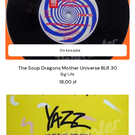
Do koszyka
The Soup Dragons Mother Universe BLR 30
Big Life
Cena
18,00 zł