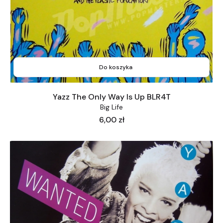
Do koszyka
Yazz The Only Way Is Up BLR4T
Big Life
Cena
6,00 zł