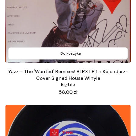
Do koszyka
Yazz ‎– The 'Wanted' Remixes! BLRX LP 1 + Kalendarz-
Cover Signed House Winyle
Big Life
Cena
58,00 zł