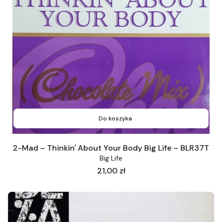
Do koszyka
2-Mad – Thinkin' About Your Body Big Life – BLR37T
Big Life
Cena
21,00 zł