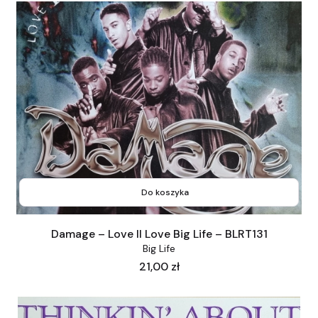
Do koszyka
Damage – Love II Love Big Life – BLRT131
Big Life
Cena
21,00 zł