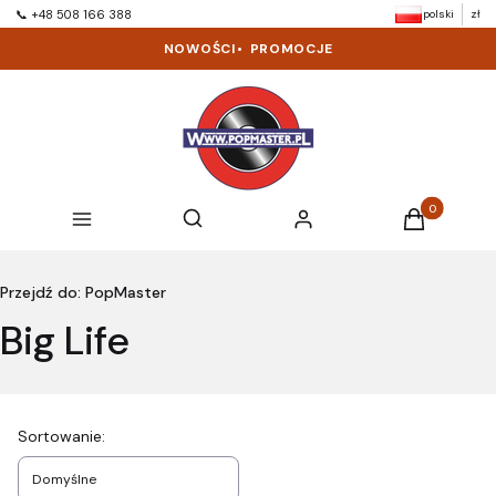
polski
zł
📞 +48 508 166 388
NOWOŚCI
•
PROMOCJE
Produkty w k
Otwórz wyszukiwarkę
Szukaj
Menu
Zaloguj się
Koszyk
Przejdź do:
PopMaster
Big Life
Lista produktów
Sortowanie:
Domyślne