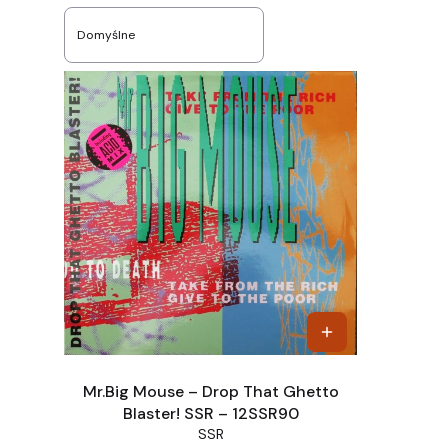
Lista produktów
Domyślne
Mr.Big Mouse – Drop That Ghetto
Blaster! SSR – 12SSR90
SSR