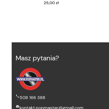
Cena
25,00 zł
Masz pytania?
508 166 388
kontakt.popmaster@gmail.com