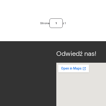
Strona
z 1
Odwiedź nas!