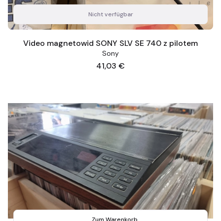
Nicht verfügbar
Video magnetowid SONY SLV SE 740 z pilotem
Sony
Preis
41,03 €
Zum Warenkorb