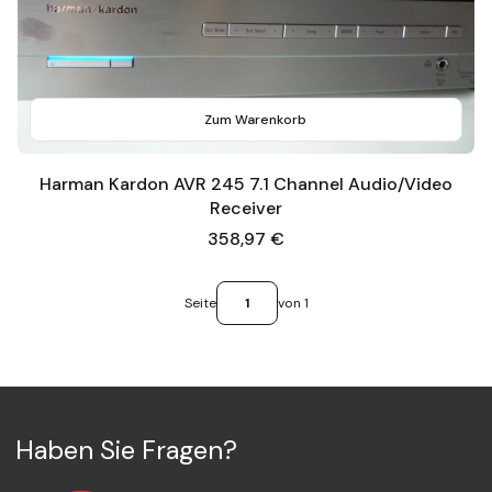
Zum Warenkorb
Harman Kardon AVR 245 7.1 Channel Audio/Video
Receiver
Preis
358,97 €
Seite
von 1
Haben Sie Fragen?