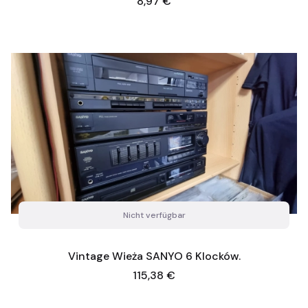
Preis
8,97 €
Nicht verfügbar
Vintage Wieża SANYO 6 Klocków.
Preis
115,38 €