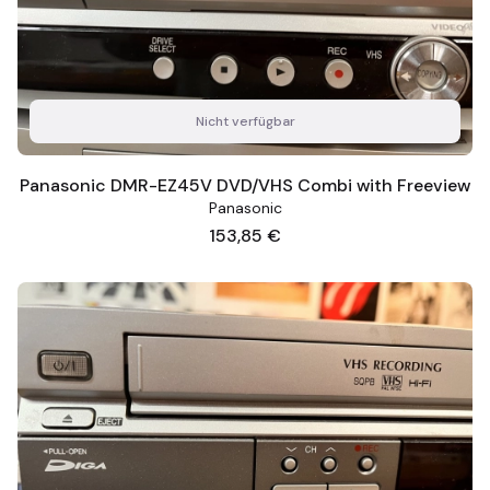
Nicht verfügbar
Panasonic DMR-EZ45V DVD/VHS Combi with Freeview
Panasonic
Preis
153,85 €