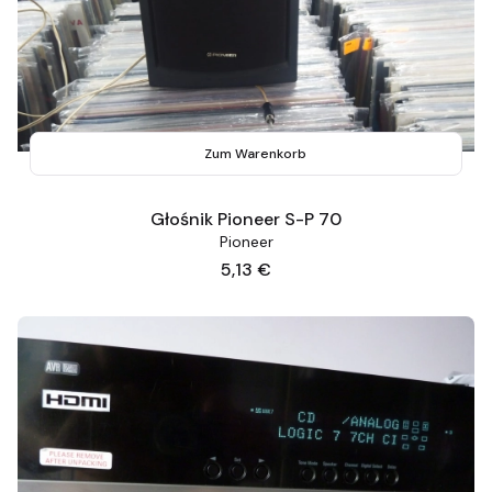
Zum Warenkorb
Głośnik Pioneer S-P 70
Pioneer
Preis
5,13 €