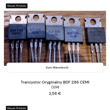
Neues Produkt
Zum Warenkorb
Tranzystor Oryginalny BDF 286 CEMI
CEMI
Preis
2,56 €
Neues Produkt