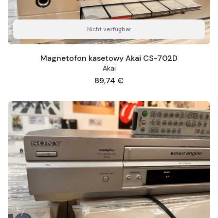
Nicht verfügbar
Magnetofon kasetowy Akai CS-702D
Akai
Preis
89,74 €