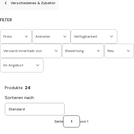
Verschiedenes & Zubehör
FILTER
Preis
Anbieter
Verfügbarkeit
Versand innerhalb von
Bewertung
Neu
Im Angebot
Ende der Filter
Produkte:
24
Produktliste
Sortieren nach:
Standard
Seite
von 1