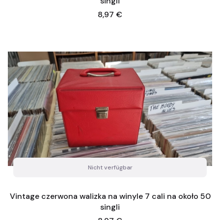
singli
Preis
8,97 €
Nicht verfügbar
Vintage czerwona walizka na winyle 7 cali na około 50
singli