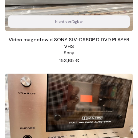
Nicht verfügbar
Video magnetowid SONY SLV-D980P D DVD PLAYER
VHS
Sony
Preis
153,85 €