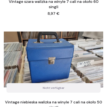
Vintage szara walizka na winyle 7 cali na około 60
singli
Preis
8,97 €
Nicht verfügbar
Vintage niebieska walizka na winyle 7 cali na około 50