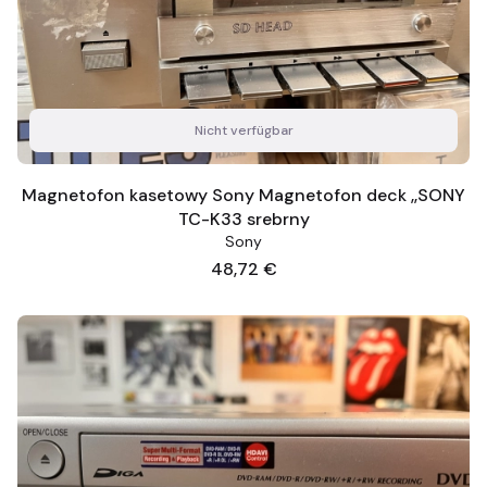
Nicht verfügbar
Magnetofon kasetowy Sony Magnetofon deck ,,SONY
TC-K33 srebrny
Sony
Preis
48,72 €