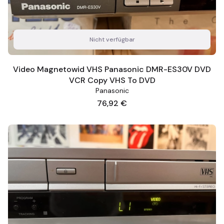
Nicht verfügbar
Video Magnetowid VHS Panasonic DMR-ES30V DVD
VCR Copy VHS To DVD
Panasonic
Preis
76,92 €