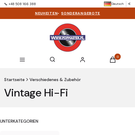
Deutsch
€
📞 +48 508 166 388
NEUHEITEN
•
SONDERANGEBOTE
Produkte im 
Suchmaschine öffnen
Suchen
Menü
Einloggen
Warenkorb
Startseite
Verschiedenes & Zubehör
Vintage Hi-Fi
UNTERKATEGORIEN