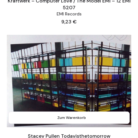
Kraftwerk – Computer Love / The Model EMI – 12 EMI
5207
EMI Records
Preis
9,23 €
Zum Warenkorb
Stacey Pullen Todayisthetomorrow