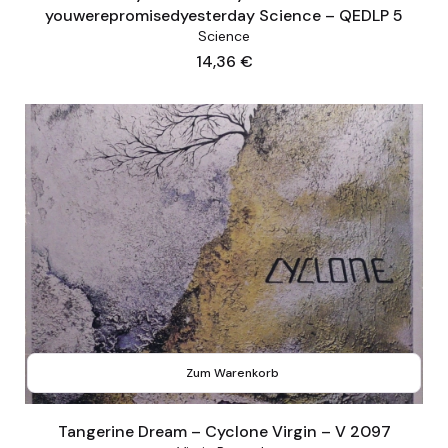
youwerepromisedyesterday Science ‎– QEDLP 5
Science
Preis
14,36 €
Zum Warenkorb
Tangerine Dream – Cyclone Virgin – V 2097