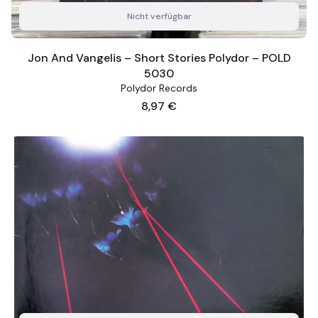
Nicht verfügbar
Jon And Vangelis – Short Stories Polydor – POLD
5030
Polydor Records
Preis
8,97 €