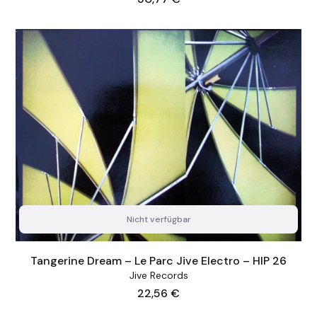
Nicht verfügbar
Tangerine Dream – Le Parc Jive Electro – HIP 26
Jive Records
Preis
22,56 €