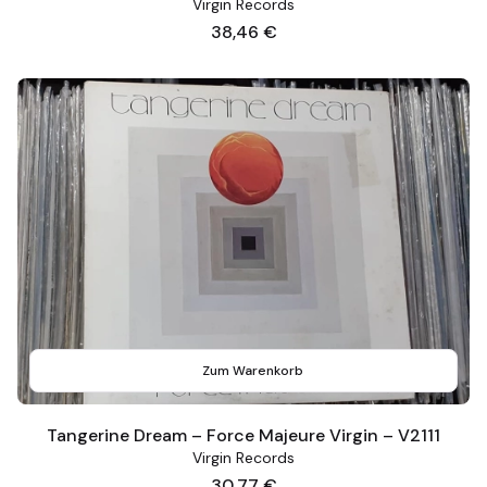
Virgin Records
Preis
38,46 €
Zum Warenkorb
Tangerine Dream – Force Majeure Virgin – V2111
Virgin Records
Preis
30,77 €