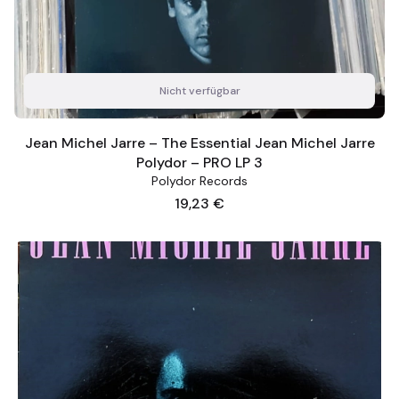
Nicht verfügbar
Jean Michel Jarre – The Essential Jean Michel Jarre
Polydor – PRO LP 3
Polydor Records
Preis
19,23 €