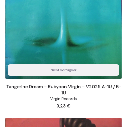
Nicht verfügbar
Tangerine Dream – Rubycon Virgin – V2025 A-1U / B-
1U
Virgin Records
Preis
9,23 €