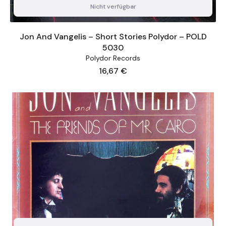
Nicht verfügbar
Jon And Vangelis – Short Stories Polydor – POLD
5030
Polydor Records
Preis
16,67 €