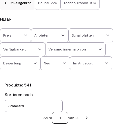
Musikgenres
House
226
Techno Trance
100
FILTER
Preis
Anbieter
Schallplatten
Verfügbarkeit
Versand innerhalb von
Bewertung
Neu
Im Angebot
Ende der Filter
Produkte:
541
Produktliste
Sortieren nach:
Standard
Seite
von 14
Nächste Produkte