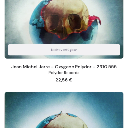
Nicht verfügbar
Jean Michel Jarre – Oxygene Polydor – 2310 555
Polydor Records
Preis
22,56 €