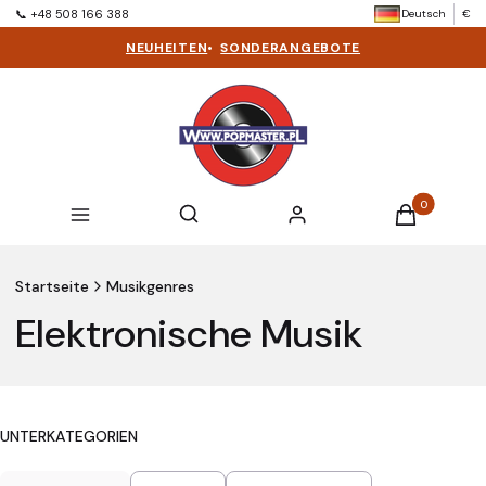
Deutsch
€
📞 +48 508 166 388
NEUHEITEN
•
SONDERANGEBOTE
Produkte im 
Suchmaschine öffnen
Suchen
Menü
Einloggen
Warenkorb
Startseite
Musikgenres
Elektronische Musik
UNTERKATEGORIEN