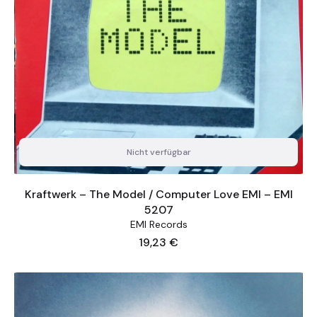
Nicht verfügbar
Kraftwerk ‎– The Model / Computer Love EMI ‎– EMI
5207
EMI Records
Preis
19,23 €