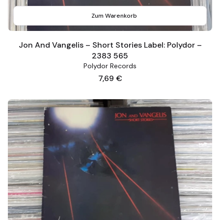
Zum Warenkorb
Jon And Vangelis – Short Stories Label: Polydor –
2383 565
Polydor Records
Preis
7,69 €