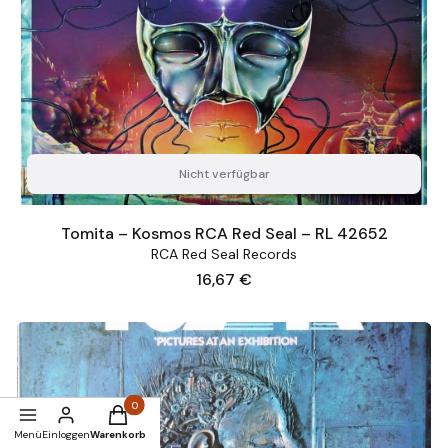
Nicht verfügbar
Tomita – Kosmos RCA Red Seal – RL 42652
RCA Red Seal Records
Preis
16,67 €
Produkte im Warenkorb: 0. Details anzeigen
Menü
Einloggen
Warenkorb