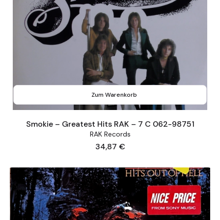
Zum Warenkorb
Smokie – Greatest Hits RAK – 7 C 062-98751
RAK Records
Preis
34,87 €