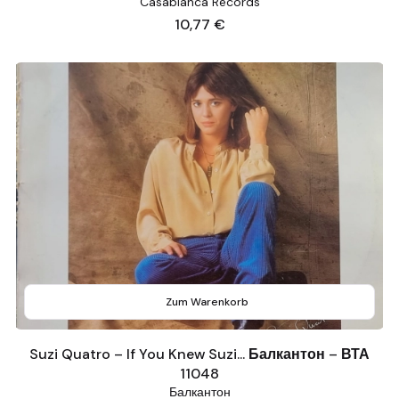
Casablanca Records
Preis
10,77 €
Zum Warenkorb
Suzi Quatro ‎– If You Knew Suzi... Балкантон ‎– ВТА
11048
Балкантон