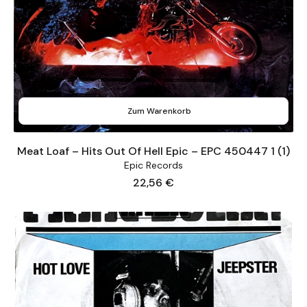
Zum Warenkorb
Meat Loaf – Hits Out Of Hell Epic – EPC 450447 1 (1)
Epic Records
Preis
22,56 €