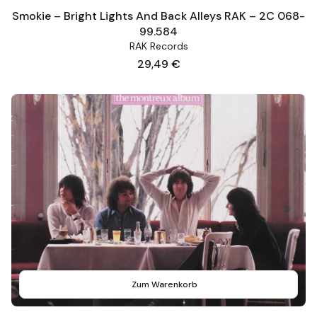
Smokie – Bright Lights And Back Alleys RAK – 2C 068-
99.584
RAK Records
Preis
29,49 €
Zum Warenkorb