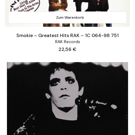
Zum Warenkorb
Smokie – Greatest Hits RAK – 1C 064-98 751
RAK Records
Preis
22,56 €