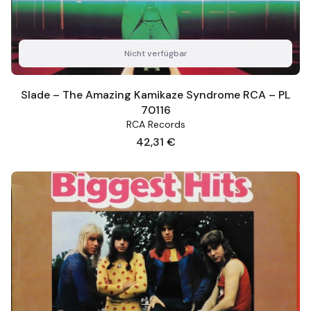
Nicht verfügbar
Slade – The Amazing Kamikaze Syndrome RCA – PL
70116
RCA Records
Preis
42,31 €