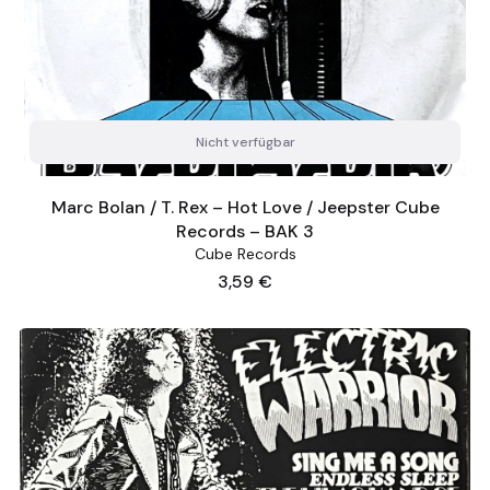
Nicht verfügbar
Marc Bolan / T. Rex – Hot Love / Jeepster Cube
Records – BAK 3
Cube Records
Preis
3,59 €