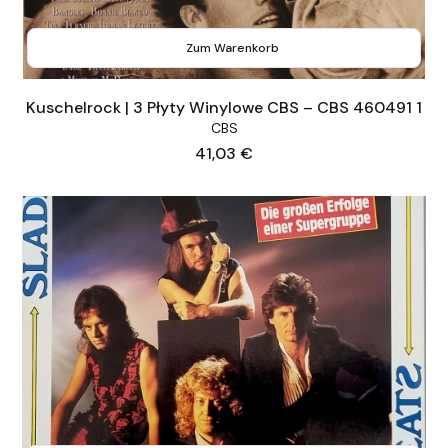
Zum Warenkorb
Kuschelrock | 3 Płyty Winylowe CBS – CBS 460491 1
CBS
Preis
41,03 €