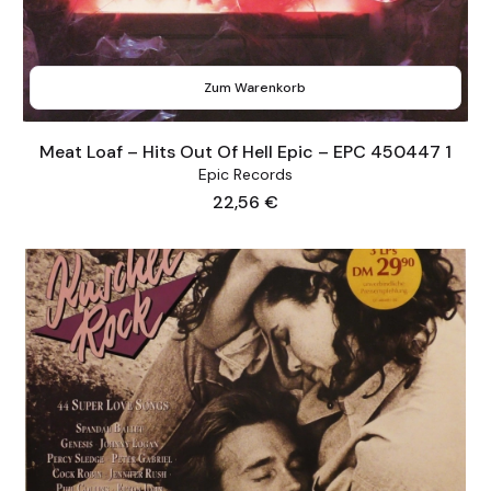
Zum Warenkorb
Meat Loaf – Hits Out Of Hell Epic – EPC 450447 1
Epic Records
Preis
22,56 €