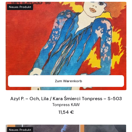
Neues Produkt
Zum Warenkorb
Azyl P. – Och, Lila / Kara Śmierci Tonpress – S-503
Tonpress KAW
Preis
11,54 €
Neues Produkt