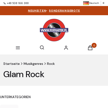
Deutsch
€
📞 +48 508 166 388
NEUHEITEN
•
SONDERANGEBOTE
Produkte im 
Suchmaschine öffnen
Suchen
Menü
Einloggen
Warenkorb
Startseite
Musikgenres
Rock
Glam Rock
UNTERKATEGORIEN