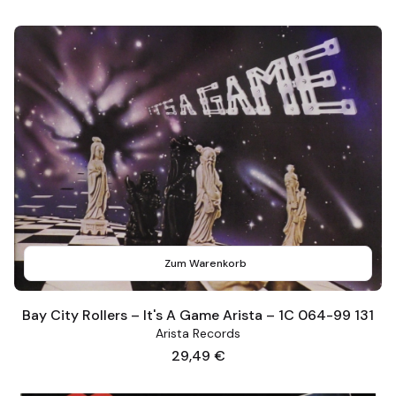
Zum Warenkorb
Bay City Rollers – It's A Game Arista – 1C 064-99 131
Arista Records
Preis
29,49 €