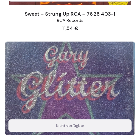
Sweet – Strung Up RCA – 76.28 403-1
RCA Records
Preis
11,54 €
Nicht verfügbar