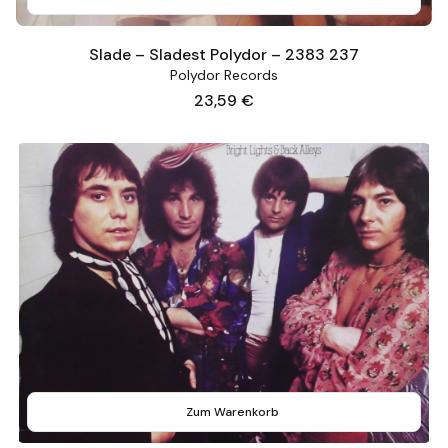
Slade – Sladest Polydor – 2383 237
Polydor Records
Preis
23,59 €
Zum Warenkorb