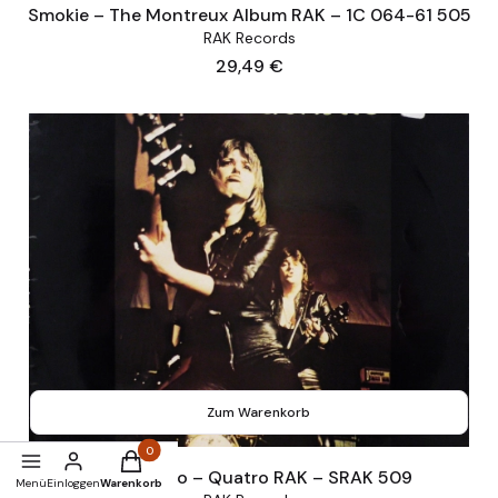
Smokie – The Montreux Album RAK – 1C 064-61 505
RAK Records
Preis
29,49 €
Zum Warenkorb
Produkte im Warenkorb: 0. Details anzeigen
Suzi Quatro – Quatro RAK – SRAK 509
Menü
Einloggen
Warenkorb