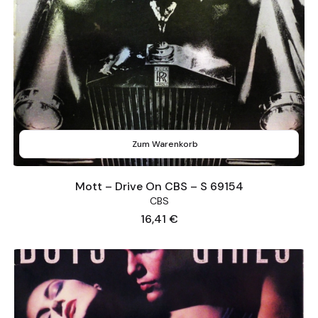
Zum Warenkorb
Mott – Drive On CBS – S 69154
CBS
Preis
16,41 €