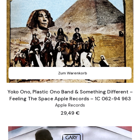
Zum Warenkorb
Yoko Ono, Plastic Ono Band & Something Different –
Feeling The Space Apple Records – 1C 062-94 963
Apple Records
Preis
29,49 €