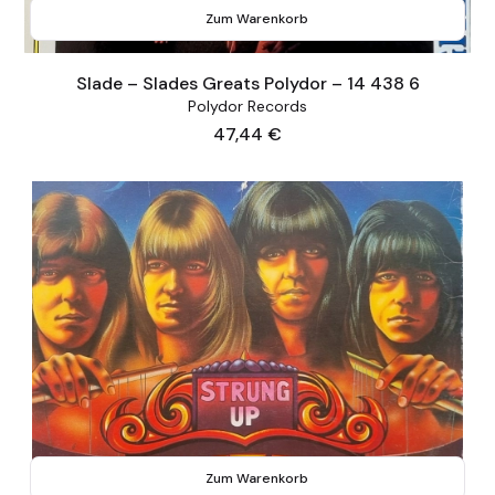
Zum Warenkorb
Slade – Slades Greats Polydor – 14 438 6
Polydor Records
Preis
47,44 €
Zum Warenkorb