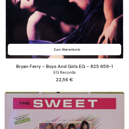
Zum Warenkorb
Bryan Ferry – Boys And Girls EG – 825 659-1
EG Records
Preis
22,56 €