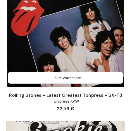
Zum Warenkorb
Rolling Stones – Latest Greatest Tonpress – SX-T8
Tonpress KAW
Preis
22,56 €