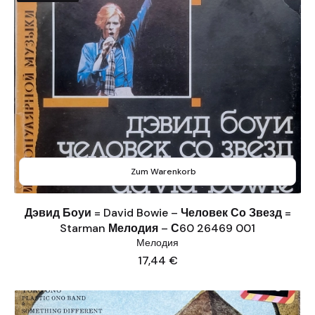
Zum Warenkorb
Дэвид Боуи = David Bowie – Человек Со Звезд =
Starman Мелодия – С60 26469 001
Мелодия
Preis
17,44 €