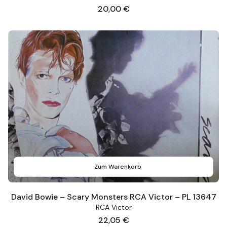
Preis
20,00 €
Zum Warenkorb
David Bowie – Scary Monsters RCA Victor – PL 13647
RCA Victor
Preis
22,05 €