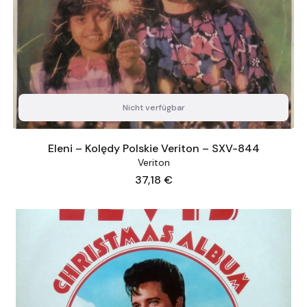
Nicht verfügbar
Eleni – Kolędy Polskie Veriton – SXV-844
Veriton
Preis
37,18 €