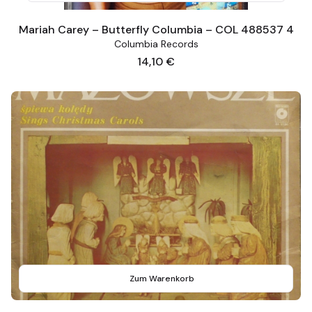
Mariah Carey – Butterfly Columbia – COL 488537 4
Columbia Records
Preis
14,10 €
Zum Warenkorb