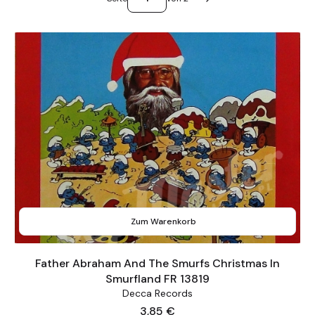
Nächste Produkte
Zum Warenkorb
Father Abraham And The Smurfs Christmas In
Smurfland FR 13819
Decca Records
Preis
3,85 €