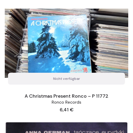
Nicht verfügbar
A Christmas Present Ronco ‎– P 11772
Ronco Records
Preis
6,41 €