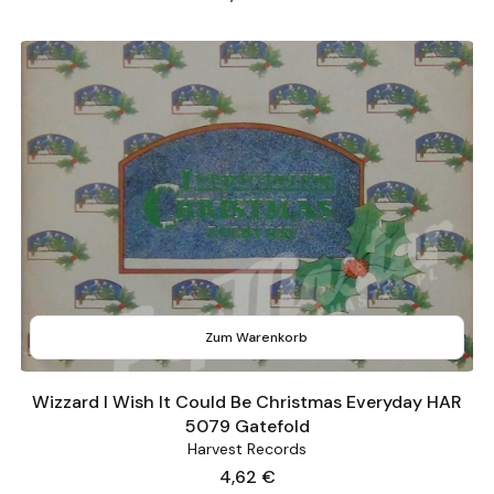
Zum Warenkorb
Wizzard I Wish It Could Be Christmas Everyday HAR
5079 Gatefold
Harvest Records
Preis
4,62 €