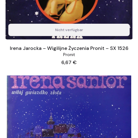
Nicht verfügbar
Irena Jarocka – Wigilijne Życzenia Pronit – SX 1526
Pronit
Preis
6,67 €