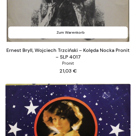
Zum Warenkorb
Ernest Bryll, Wojciech Trzciński – Kolęda Nocka Pronit
– SLP 4017
Pronit
Preis
21,03 €