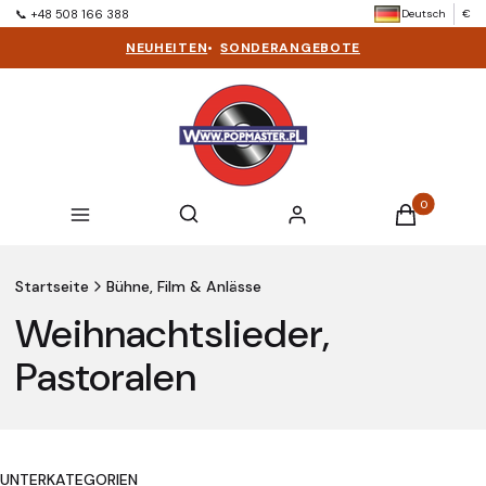
Deutsch
€
📞 +48 508 166 388
NEUHEITEN
•
SONDERANGEBOTE
Produkte im 
Suchmaschine öffnen
Suchen
Menü
Einloggen
Warenkorb
Startseite
Bühne, Film & Anlässe
Weihnachtslieder,
Pastoralen
UNTERKATEGORIEN