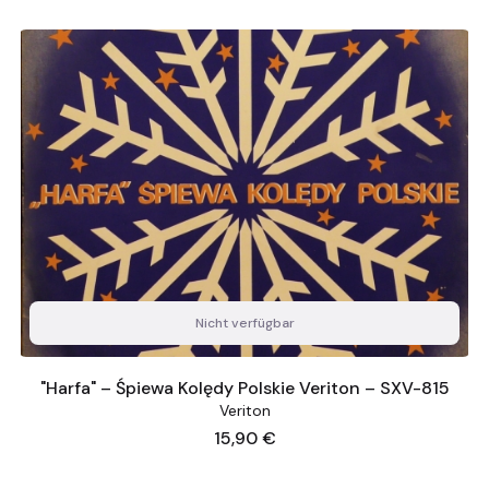
Nicht verfügbar
"Harfa" – Śpiewa Kolędy Polskie Veriton – SXV-815
Veriton
Preis
15,90 €