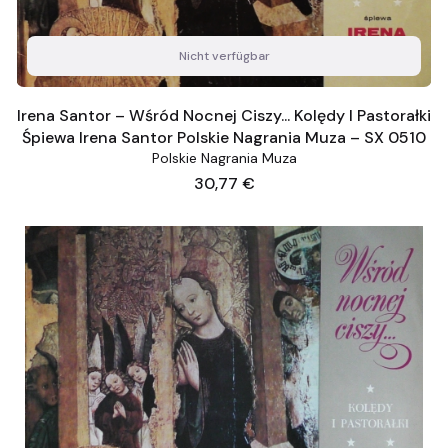
Nicht verfügbar
Irena Santor – Wśród Nocnej Ciszy... Kolędy I Pastorałki
Śpiewa Irena Santor Polskie Nagrania Muza – SX 0510
Polskie Nagrania Muza
Preis
30,77 €