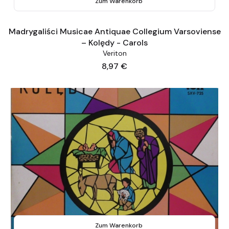
Zum Warenkorb
Madrygaliści Musicae Antiquae Collegium Varsoviense
– Kolędy - Carols
Veriton
Preis
8,97 €
Zum Warenkorb