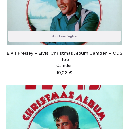
Nicht verfügbar
Elvis Presley ‎– Elvis' Christmas Album Camden ‎– CDS
1155
Camden
Preis
19,23 €