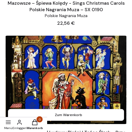
Mazowsze – Śpiewa Kolędy - Sings Christmas Carols
Polskie Nagrania Muza – SX 0190
Polskie Nagrania Muza
Preis
22,56 €
Zum Warenkorb
Produkte im Warenkorb: 0. Details anzeigen
Menü
Einloggen
Warenkorb