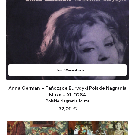
Zum Warenkorb
Anna German – Tańczące Eurydyki Polskie Nagrania
Muza – XL 0284
Polskie Nagrania Muza
Preis
32,05 €