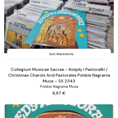
Zum Warenkorb
Collegium Musicae Sacrae – Kolędy I Pastorałki /
Christmas Charols And Pastorales Polskie Nagrania
Muza – SX 2343
Polskie Nagrania Muza
Preis
8,97 €