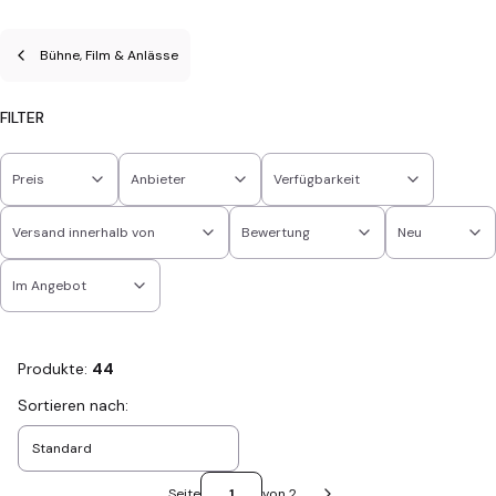
Bühne, Film & Anlässe
FILTER
Preis
Anbieter
Verfügbarkeit
Versand innerhalb von
Bewertung
Neu
Im Angebot
Ende der Filter
Produkte:
44
Produktliste
Sortieren nach:
Standard
Seite
von 2