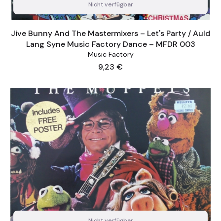
Nicht verfügbar
Jive Bunny And The Mastermixers – Let's Party / Auld
Lang Syne Music Factory Dance – MFDR 003
Music Factory
Preis
9,23 €
Nicht verfügbar