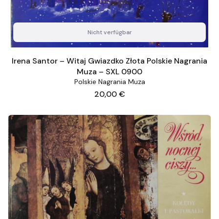
Nicht verfügbar
Irena Santor – Witaj Gwiazdko Złota Polskie Nagrania
Muza – SXL 0900
Polskie Nagrania Muza
Preis
20,00 €