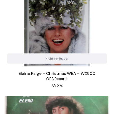
Nicht verfügbar
Elaine Paige ‎– Christmas WEA ‎– WX80C
WEA Records
Preis
7,95 €