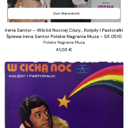
Zum Warenkorb
Irena Santor – Wśród Nocnej Ciszy... Kolędy I Pastorałki
Śpiewa Irena Santor Polskie Nagrania Muza – SX 0510
Polskie Nagrania Muza
Preis
41,03 €