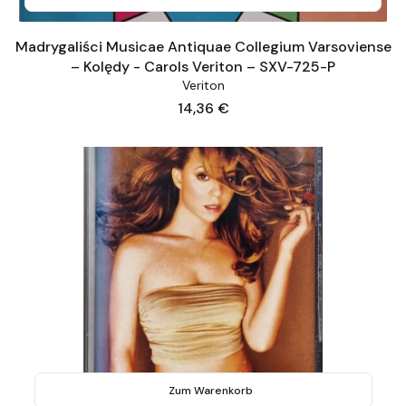
Madrygaliści Musicae Antiquae Collegium Varsoviense
– Kolędy - Carols Veriton – SXV-725-P
Veriton
Preis
14,36 €
Zum Warenkorb