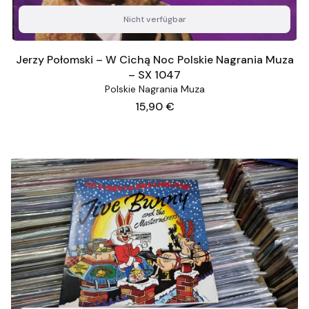
Nicht verfügbar
Jerzy Połomski – W Cichą Noc Polskie Nagrania Muza
– SX 1047
Polskie Nagrania Muza
Preis
15,90 €