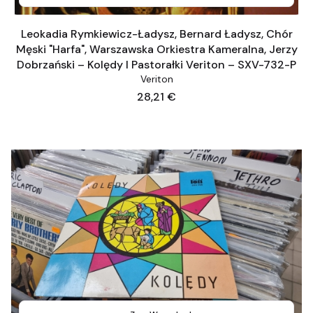
Leokadia Rymkiewicz-Ładysz, Bernard Ładysz, Chór
Męski "Harfa", Warszawska Orkiestra Kameralna, Jerzy
Dobrzański – Kolędy I Pastorałki Veriton – SXV-732-P
Veriton
Preis
28,21 €