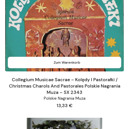
Zum Warenkorb
Collegium Musicae Sacrae – Kolędy I Pastorałki /
Christmas Charols And Pastorales Polskie Nagrania
Muza – SX 2343
Polskie Nagrania Muza
Preis
13,33 €