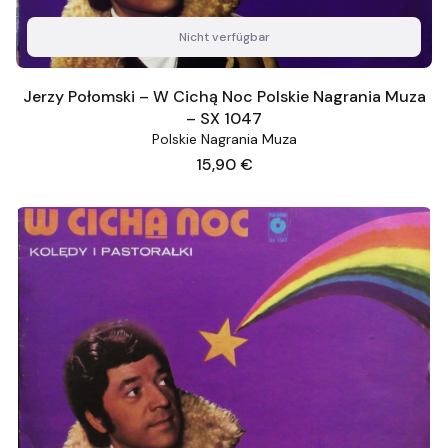
Nicht verfügbar
Jerzy Połomski – W Cichą Noc Polskie Nagrania Muza
– SX 1047
Polskie Nagrania Muza
Preis
15,90 €