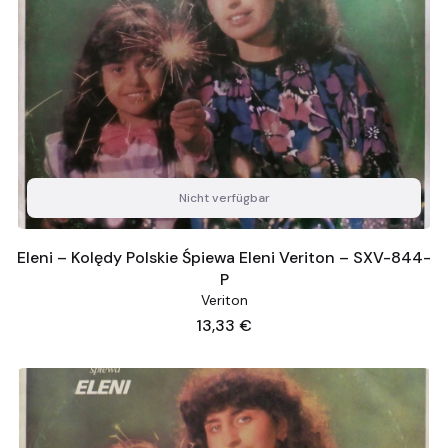
Nicht verfügbar
Eleni – Kolędy Polskie Śpiewa Eleni Veriton – SXV-844-
P
Veriton
Preis
13,33 €