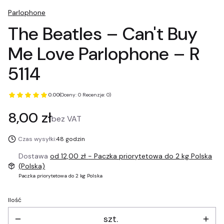
Parlophone
The Beatles – Can't Buy
Me Love Parlophone – R
5114
0.00
(Oceny: 0 Recenzje: 0)
Cena
8,00 zł
bez VAT
Czas wysyłki:
48 godzin
Dostawa
od 12,00 zł
- Paczka priorytetowa do 2 kg Polska
(Polska)
Paczka priorytetowa do 2 kg Polska
Ilość
szt.