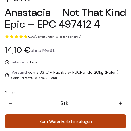
Epic Records
Anastacia – Not That Kind
Epic – EPC 497412 4
0.00
(Bewertungen: 0 Rezensionen: 0)
Preis
14,10 €
ohne MwSt.
Lieferzeit:
2 Tage
Versand
von 3,33 €
- Paczka w RUCHu 1do 20kg (Polen)
Odbiór przesyłki w kiosku ruchu
Menge
Stk.
Zum Warenkorb hinzufügen