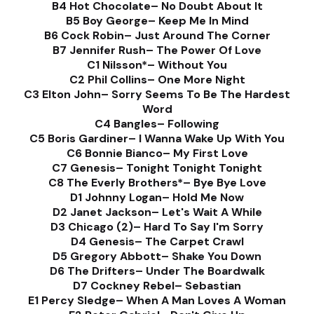
B4 Hot Chocolate– No Doubt About It
B5 Boy George– Keep Me In Mind
B6 Cock Robin– Just Around The Corner
B7 Jennifer Rush– The Power Of Love
C1 Nilsson*– Without You
C2 Phil Collins– One More Night
C3 Elton John– Sorry Seems To Be The Hardest
Word
C4 Bangles– Following
C5 Boris Gardiner– I Wanna Wake Up With You
C6 Bonnie Bianco– My First Love
C7 Genesis– Tonight Tonight Tonight
C8 The Everly Brothers*– Bye Bye Love
D1 Johnny Logan– Hold Me Now
D2 Janet Jackson– Let's Wait A While
D3 Chicago (2)– Hard To Say I'm Sorry
D4 Genesis– The Carpet Crawl
D5 Gregory Abbott– Shake You Down
D6 The Drifters– Under The Boardwalk
D7 Cockney Rebel– Sebastian
E1 Percy Sledge– When A Man Loves A Woman