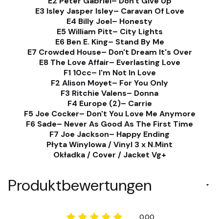
E2 Peter Gabriel– Don't Give Up
E3 Isley Jasper Isley– Caravan Of Love
E4 Billy Joel– Honesty
E5 William Pitt– City Lights
E6 Ben E. King– Stand By Me
E7 Crowded House– Don't Dream It's Over
E8 The Love Affair– Everlasting Love
F1 10cc– I'm Not In Love
F2 Alison Moyet– For You Only
F3 Ritchie Valens– Donna
F4 Europe (2)– Carrie
F5 Joe Cocker– Don't You Love Me Anymore
F6 Sade– Never As Good As The First Time
F7 Joe Jackson– Happy Ending
Płyta Winylowa / Vinyl 3 x N.Mint
Okładka / Cover / Jacket Vg+
Produktbewertungen
0.00