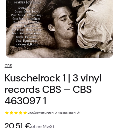
CBS
Kuschelrock 1 | 3 vinyl
records CBS – CBS
463097 1
0.00
(Bewertungen: 0 Rezensionen: 0)
Preis
20,51 €
ohne MwSt.