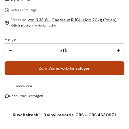
Lieferzeit:
2 Tage
Versand
von 3,33 €
- Paczka w RUCHu 1do 20kg (Polen)
Odbiór przesyłki w kiosku ruchu
Menge
Stk.
Zum Warenkorb hinzufügen
auslaufen
Nach Produkt fragen
Kuschelrock 1 | 3 vinyl records CBS – CBS 463097 1