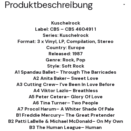
Produktbeschreibung
Kuschelrock
Label: CBS – CBS 460491 1
Series: Kuschelrock
Format: 3 x Vinyl, LP, Compilation, Stereo
Country: Europe
Released: 1987
Genre: Rock, Pop
Style: Soft Rock
A1 Spandau Ballet– Through The Barricades
A2 Anita Baker– Sweet Love
A3 Cutting Crew– I've Been In Love Before
A4 Viktor Lazlo– Breathless
A5 Peter Cetera– Glory Of Love
A6 Tina Turner– Two People
A7 Procol Harum– A Whiter Shade Of Pale
B1 Freddie Mercury– The Great Pretender
B2 Patti LaBelle & Michael McDonald– On My Own
B3 The Human League– Human