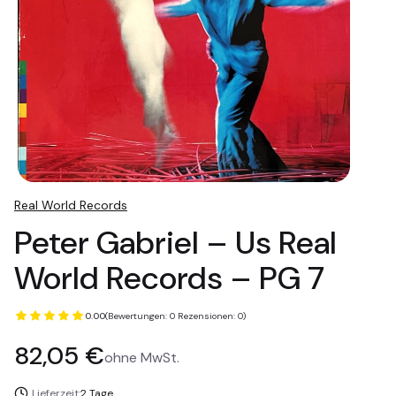
Real World Records
Peter Gabriel – Us Real
World Records – PG 7
0.00
(Bewertungen: 0 Rezensionen: 0)
Preis
82,05 €
ohne MwSt.
Lieferzeit:
2 Tage