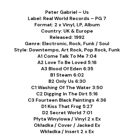
Peter Gabriel – Us
Label: Real World Records – PG 7
Format: 2 x Vinyl, LP, Album
Country: UK & Europe
Released: 1992
Genre: Electronic, Rock, Funk / Soul
Style: Downtempo, Art Rock, Pop Rock, Funk
A1 Come Talk To Me 7:04
A2 Love To Be Loved 5:16
A3 Blood Of Eden 6:35
B1 Steam 6:02
B2 Only Us 6:30
C1 Washing Of The Water 3:50
C2 Digging In The Dirt 5:16
C3 Fourteen Black Paintings 4:36
D1 Kiss That Frog 5:27
D2 Secret World 7:01
Płyta Winylowa / Vinyl 2 x Ex
Okładka / Cover / Jacked Ex
Wkładka / Insert 2 x Ex