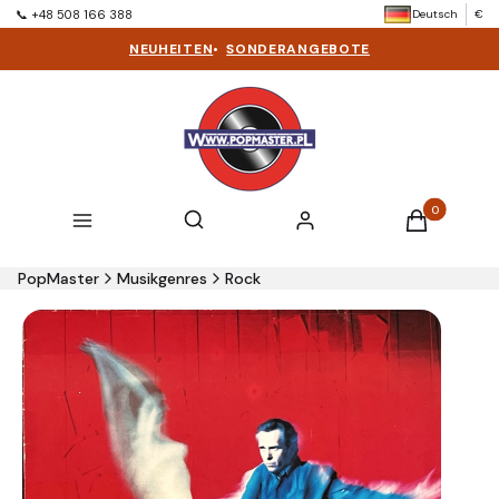
Deutsch
€
📞 +48 508 166 388
NEUHEITEN
•
SONDERANGEBOTE
Produkte im 
Suchmaschine öffnen
Suchen
Menü
Einloggen
Warenkorb
PopMaster
Musikgenres
Rock