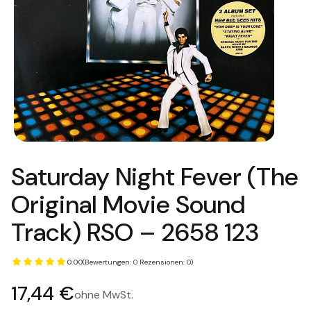
Saturday Night Fever (The
Original Movie Sound
Track) RSO – 2658 123
0.00
(Bewertungen: 0 Rezensionen: 0)
Preis
17,44 €
ohne MwSt.