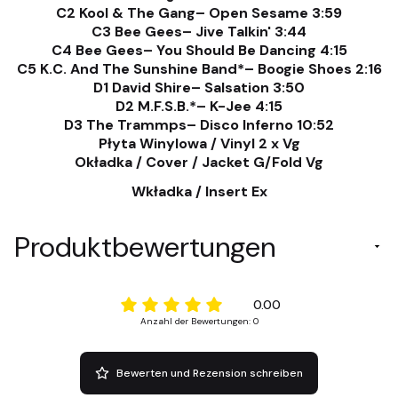
C2 Kool & The Gang– Open Sesame 3:59
C3 Bee Gees– Jive Talkin' 3:44
C4 Bee Gees– You Should Be Dancing 4:15
C5 K.C. And The Sunshine Band*– Boogie Shoes 2:16
D1 David Shire– Salsation 3:50
D2 M.F.S.B.*– K-Jee 4:15
D3 The Trammps– Disco Inferno 10:52
Płyta Winylowa / Vinyl 2 x Vg
Okładka / Cover / Jacket G/Fold Vg
Wkładka / Insert Ex
Produktbewertungen
0.00
Anzahl der Bewertungen: 0
Bewerten und Rezension schreiben