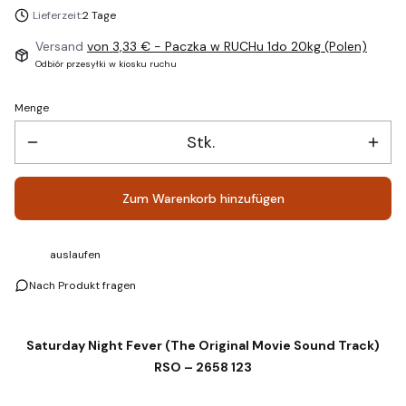
Lieferzeit:
2 Tage
Versand
von 3,33 €
- Paczka w RUCHu 1do 20kg (Polen)
Odbiór przesyłki w kiosku ruchu
Menge
Stk.
Zum Warenkorb hinzufügen
auslaufen
Nach Produkt fragen
Saturday Night Fever (The Original Movie Sound Track)
RSO – 2658 123