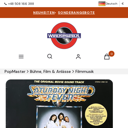
Deutsch
€
📞 +48 508 166 388
NEUHEITEN
•
SONDERANGEBOTE
Produkte im 
Suchmaschine öffnen
Suchen
Menü
Einloggen
Warenkorb
PopMaster
Bühne, Film & Anlässe
Filmmusik