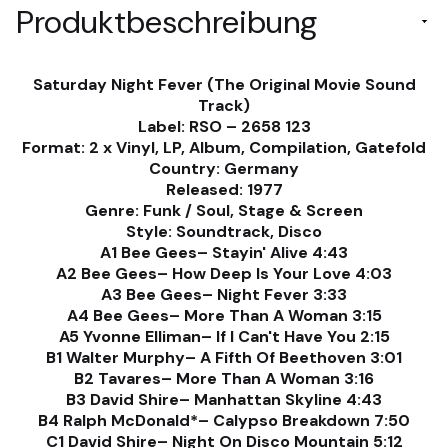
Produktbeschreibung
Saturday Night Fever (The Original Movie Sound
Track)
Label: RSO – 2658 123
Format: 2 x Vinyl, LP, Album, Compilation, Gatefold
Country: Germany
Released: 1977
Genre: Funk / Soul, Stage & Screen
Style: Soundtrack, Disco
A1 Bee Gees– Stayin' Alive 4:43
A2 Bee Gees– How Deep Is Your Love 4:03
A3 Bee Gees– Night Fever 3:33
A4 Bee Gees– More Than A Woman 3:15
A5 Yvonne Elliman– If I Can't Have You 2:15
B1 Walter Murphy– A Fifth Of Beethoven 3:01
B2 Tavares– More Than A Woman 3:16
B3 David Shire– Manhattan Skyline 4:43
B4 Ralph McDonald*– Calypso Breakdown 7:50
C1 David Shire– Night On Disco Mountain 5:12