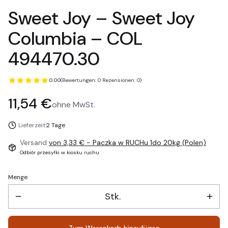
Sweet Joy – Sweet Joy
Columbia – COL
494470.30
0.00
(Bewertungen: 0 Rezensionen: 0)
Preis
11,54 €
ohne MwSt.
Lieferzeit:
2 Tage
Versand
von 3,33 €
- Paczka w RUCHu 1do 20kg (Polen)
Odbiór przesyłki w kiosku ruchu
Menge
Stk.
Zum Warenkorb hinzufügen