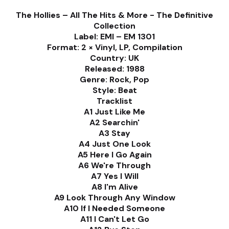
The Hollies ‎– All The Hits & More - The Definitive
Collection
Label: EMI ‎– EM 1301
Format: 2 × Vinyl, LP, Compilation
Country: UK
Released: 1988
Genre: Rock, Pop
Style: Beat
Tracklist
A1 Just Like Me
A2 Searchin'
A3 Stay
A4 Just One Look
A5 Here I Go Again
A6 We're Through
A7 Yes I Will
A8 I'm Alive
A9 Look Through Any Window
A10 If I Needed Someone
A11 I Can't Let Go