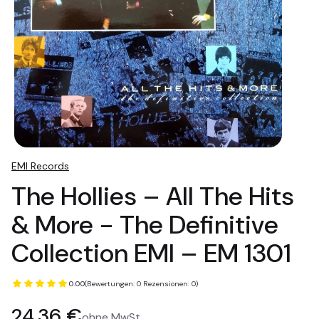
EMI Records
The Hollies ‎– All The Hits
& More - The Definitive
Collection EMI ‎– EM 1301
0.00
(Bewertungen: 0 Rezensionen: 0)
Preis
24,36 €
ohne MwSt.