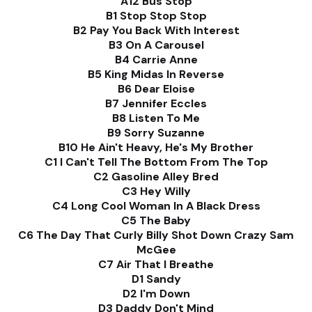
A12 Bus Stop
B1 Stop Stop Stop
B2 Pay You Back With Interest
B3 On A Carousel
B4 Carrie Anne
B5 King Midas In Reverse
B6 Dear Eloise
B7 Jennifer Eccles
B8 Listen To Me
B9 Sorry Suzanne
B10 He Ain't Heavy, He's My Brother
C1 I Can't Tell The Bottom From The Top
C2 Gasoline Alley Bred
C3 Hey Willy
C4 Long Cool Woman In A Black Dress
C5 The Baby
C6 The Day That Curly Billy Shot Down Crazy Sam
McGee
C7 Air That I Breathe
D1 Sandy
D2 I'm Down
D3 Daddy Don't Mind