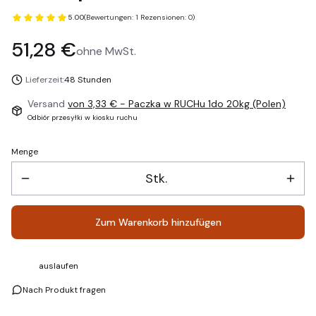
5.00
(Bewertungen: 1 Rezensionen: 0)
Preis
51,28 €
ohne MwSt.
Lieferzeit:
48 Stunden
Versand
von 3,33 €
- Paczka w RUCHu 1do 20kg (Polen)
Odbiór przesyłki w kiosku ruchu
Menge
Stk.
Zum Warenkorb hinzufügen
auslaufen
Nach Produkt fragen