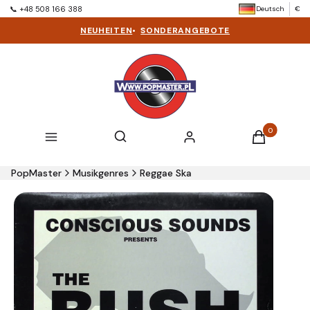
Deutsch
€
📞 +48 508 166 388
NEUHEITEN
•
SONDERANGEBOTE
Produkte im 
Suchmaschine öffnen
Suchen
Menü
Einloggen
Warenkorb
PopMaster
Musikgenres
Reggae Ska