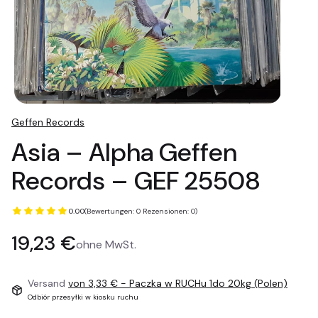
Geffen Records
Asia – Alpha Geffen
Records – GEF 25508
0.00
(Bewertungen: 0 Rezensionen: 0)
Preis
19,23 €
ohne MwSt.
Versand
von 3,33 €
- Paczka w RUCHu 1do 20kg (Polen)
Odbiór przesyłki w kiosku ruchu