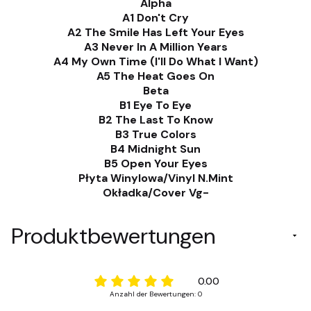
Alpha
A1 Don't Cry
A2 The Smile Has Left Your Eyes
A3 Never In A Million Years
A4 My Own Time (I'll Do What I Want)
A5 The Heat Goes On
Beta
B1 Eye To Eye
B2 The Last To Know
B3 True Colors
B4 Midnight Sun
B5 Open Your Eyes
Płyta Winylowa/Vinyl N.Mint
Okładka/Cover Vg-
Produktbewertungen
0.00
Anzahl der Bewertungen: 0