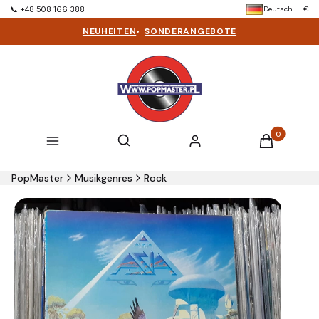
Deutsch
€
📞 +48 508 166 388
NEUHEITEN
•
SONDERANGEBOTE
Produkte im 
Suchmaschine öffnen
Suchen
Menü
Einloggen
Warenkorb
PopMaster
Musikgenres
Rock