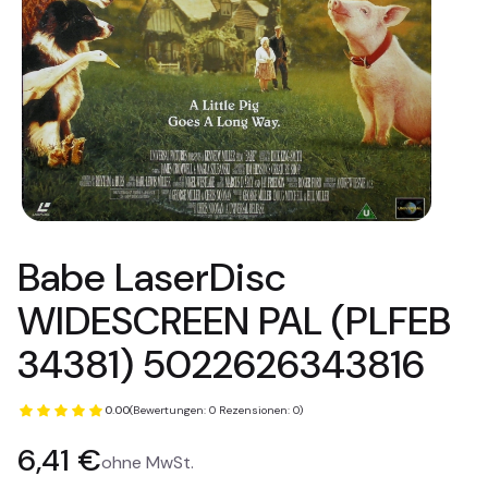
Babe LaserDisc
WIDESCREEN PAL (PLFEB
34381) 5022626343816
0.00
(Bewertungen: 0 Rezensionen: 0)
Preis
6,41 €
ohne MwSt.