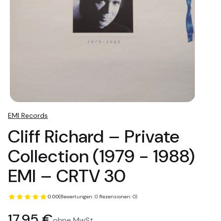
EMI Records
Cliff Richard ‎– Private
Collection (1979 - 1988)
EMI ‎– CRTV 30
0.00
(Bewertungen: 0 Rezensionen: 0)
Preis
17,95 €
ohne MwSt.