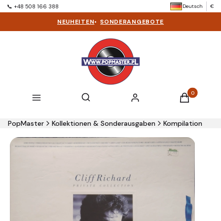
Deutsch
€
📞 +48 508 166 388
NEUHEITEN
•
SONDERANGEBOTE
Produkte im 
Suchmaschine öffnen
Suchen
Menü
Einloggen
Warenkorb
PopMaster
Kollektionen & Sonderausgaben
Kompilation