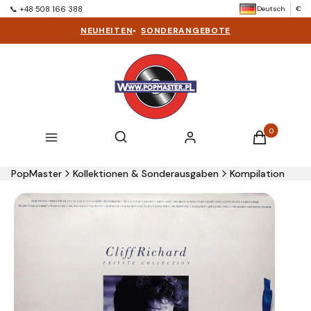
Deutsch
€
📞 +48 508 166 388
NEUHEITEN
•
SONDERANGEBOTE
Produkte im 
Suchmaschine öffnen
Suchen
Menü
Einloggen
Warenkorb
PopMaster
Kollektionen & Sonderausgaben
Kompilation