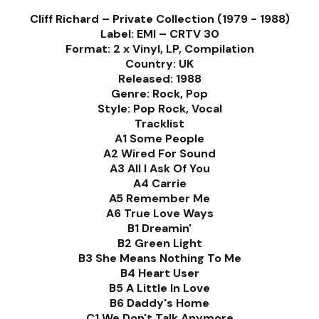
Cliff Richard – Private Collection (1979 - 1988)
Label: EMI – CRTV 30
Format: 2 x Vinyl, LP, Compilation
Country: UK
Released: 1988
Genre: Rock, Pop
Style: Pop Rock, Vocal
Tracklist
A1 Some People
A2 Wired For Sound
A3 All I Ask Of You
A4 Carrie
A5 Remember Me
A6 True Love Ways
B1 Dreamin'
B2 Green Light
B3 She Means Nothing To Me
B4 Heart User
B5 A Little In Love
B6 Daddy's Home
C1 We Don't Talk Anymore