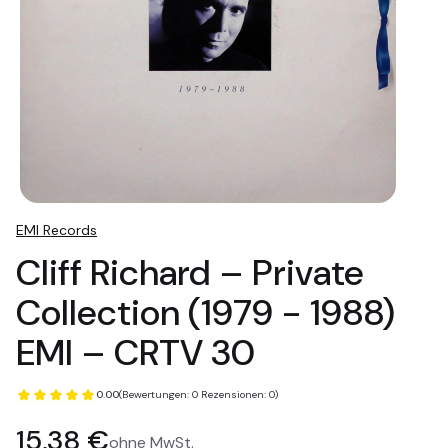
EMI Records
Cliff Richard – Private
Collection (1979 - 1988)
EMI – CRTV 30
0.00
(Bewertungen: 0 Rezensionen: 0)
Preis
15,38 €
ohne MwSt.