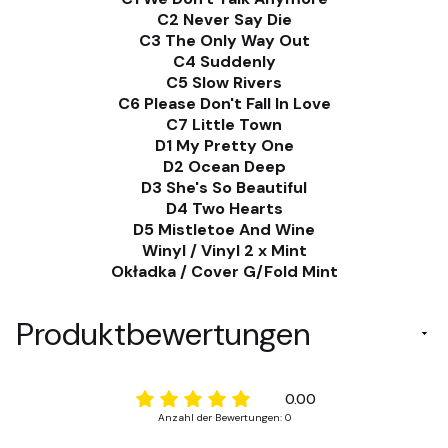
C2 Never Say Die
C3 The Only Way Out
C4 Suddenly
C5 Slow Rivers
C6 Please Don't Fall In Love
C7 Little Town
D1 My Pretty One
D2 Ocean Deep
D3 She's So Beautiful
D4 Two Hearts
D5 Mistletoe And Wine
Winyl / Vinyl 2 x Mint
Okładka / Cover G/Fold Mint
Produktbewertungen
0.00
Anzahl der Bewertungen: 0