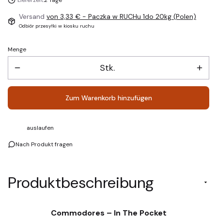
Lieferzeit:
2 Tage
Versand
von 3,33 €
- Paczka w RUCHu 1do 20kg (Polen)
Odbiór przesyłki w kiosku ruchu
Menge
Stk.
Zum Warenkorb hinzufügen
auslaufen
Nach Produkt fragen
Produktbeschreibung
Commodores – In The Pocket