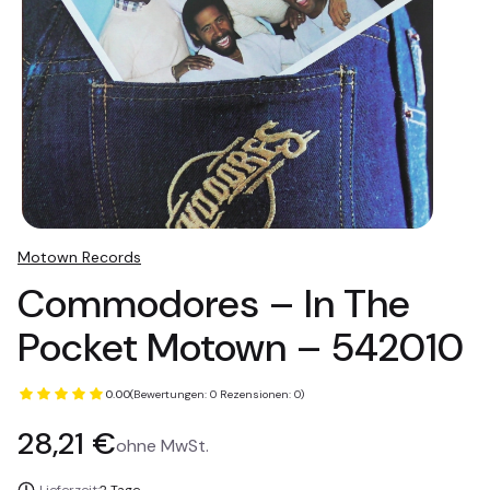
Motown Records
Commodores – In The
Pocket Motown – 542010
0.00
(Bewertungen: 0 Rezensionen: 0)
Preis
28,21 €
ohne MwSt.