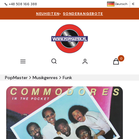
Deutsch
€
📞 +48 508 166 388
NEUHEITEN
•
SONDERANGEBOTE
Produkte im 
Suchmaschine öffnen
Suchen
Menü
Einloggen
Warenkorb
PopMaster
Musikgenres
Funk