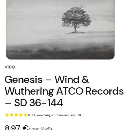
ATCO
Genesis – Wind &
Wuthering ATCO Records
– SD 36-144
0.00
(Bewertungen: 0 Rezensionen: 0)
Preis
8,97 €
ohne MwSt.