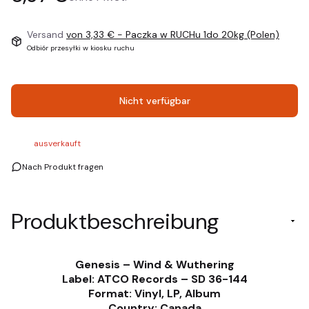
Versand
von 3,33 €
- Paczka w RUCHu 1do 20kg (Polen)
Odbiór przesyłki w kiosku ruchu
Nicht verfügbar
ausverkauft
Nach Produkt fragen
Produktbeschreibung
Genesis – Wind & Wuthering
Label: ATCO Records – SD 36-144
Format: Vinyl, LP, Album
Country: Canada