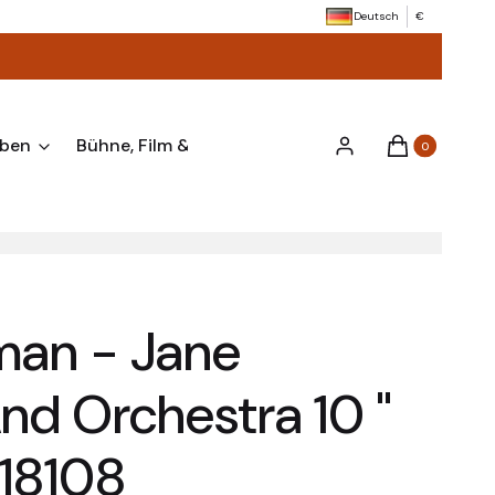
Deutsch
€
aben
Bühne, Film & Anlässe
Verschiedenes & Zube
Produkte im Wa
Einloggen
Warenkorb
man - Jane
nd Orchestra 10 "
 18108