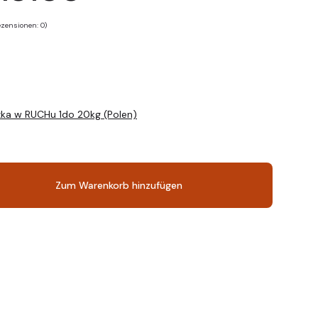
zensionen: 0)
zka w RUCHu 1do 20kg (Polen)
Zum Warenkorb hinzufügen