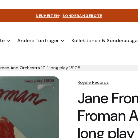
NEUHEITEN
•
SONDERANGEBOTE
te
Andere Tonträger
Kollektionen & Sonderausg
man And Orchestra 10 " long play 18108
Royale Records
Jane Fro
Froman A
long play