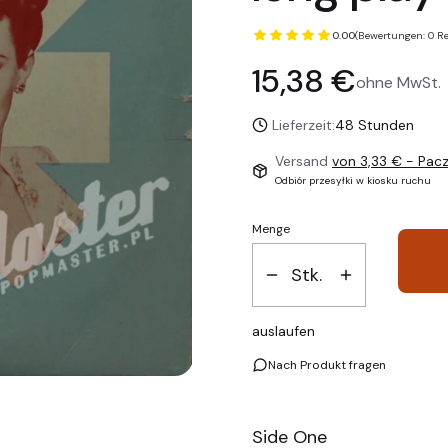
0.00
(Bewertungen: 0 Re
Preis
15,38 €
ohne MwSt.
Lieferzeit:
48 Stunden
Versand
von 3,33 €
- Pac
Odbiór przesyłki w kiosku ruchu
Menge
Stk.
auslaufen
Nach Produkt fragen
Side One