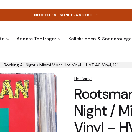
NEUHEITEN
•
SONDERANGEBOTE
te
Andere Tonträger
Kollektionen & Sonderausg
 Rocking All Night / Miami Vibes,Hot Vinyl ‎– HVT 40 Vinyl, 12"
Hot Vinyl
Rootsman 
Night / M
Vinyl ‎– H