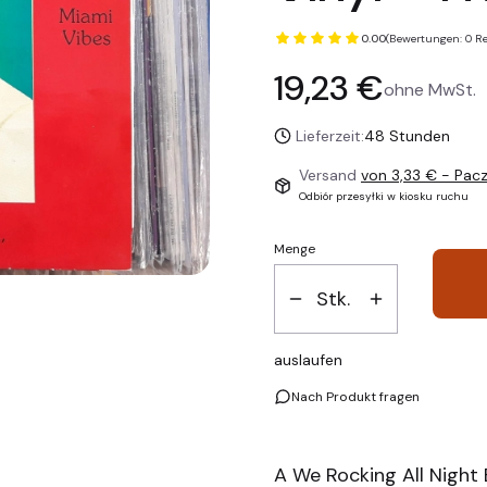
0.00
(Bewertungen: 0 Re
Preis
19,23 €
ohne MwSt.
Lieferzeit:
48 Stunden
Versand
von 3,33 €
- Pac
Odbiór przesyłki w kiosku ruchu
Menge
Stk.
auslaufen
Nach Produkt fragen
A We Rocking All Night