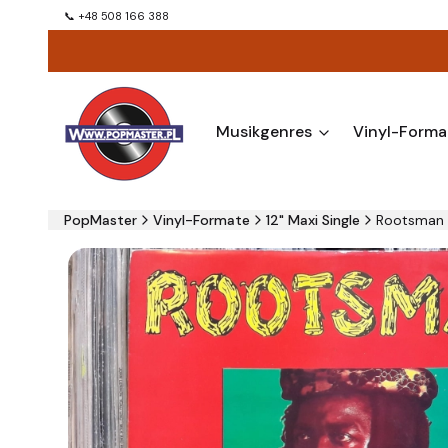
📞 +48 508 166 388
Musikgenres
Vinyl-Forma
PopMaster
Vinyl-Formate
12" Maxi Single
Rootsman ‎–