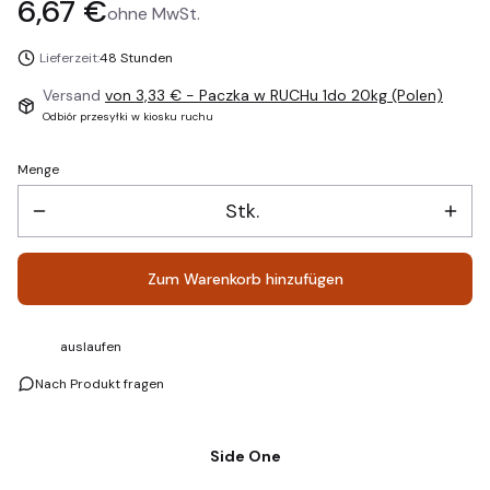
Preis
6,67 €
ohne MwSt.
Lieferzeit:
48 Stunden
Versand
von 3,33 €
- Paczka w RUCHu 1do 20kg (Polen)
Odbiór przesyłki w kiosku ruchu
Menge
Stk.
Zum Warenkorb hinzufügen
auslaufen
Nach Produkt fragen
Side One