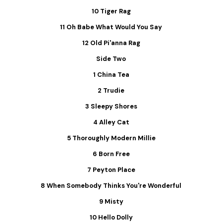
10 Tiger Rag
11 Oh Babe What Would You Say
12 Old Pi'anna Rag
Side Two
1 China Tea
2 Trudie
3 Sleepy Shores
4 Alley Cat
5 Thoroughly Modern Millie
6 Born Free
7 Peyton Place
8 When Somebody Thinks You're Wonderful
9 Misty
10 Hello Dolly