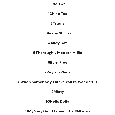
Side Two
1China Tea
2Trudie
3Sleepy Shores
4Alley Cat
5Thoroughly Modern Millie
6Born Free
7Peyton Place
8When Somebody Thinks You're Wonderful
9Misty
10Hello Dolly
11My Very Good Friend The Milkman