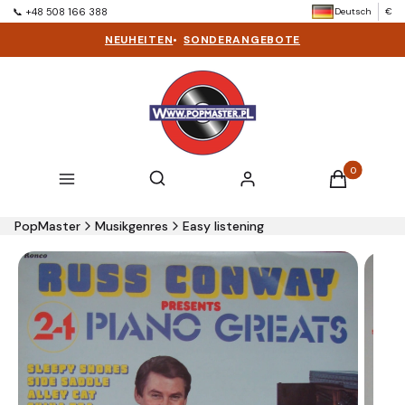
Deutsch
€
📞 +48 508 166 388
NEUHEITEN
•
SONDERANGEBOTE
Produkte im 
Suchmaschine öffnen
Suchen
Menü
Einloggen
Warenkorb
PopMaster
Musikgenres
Easy listening