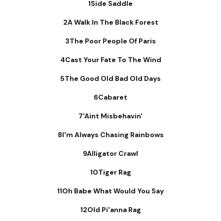
1Side Saddle
2A Walk In The Black Forest
3The Poor People Of Paris
4Cast Your Fate To The Wind
5The Good Old Bad Old Days
6Cabaret
7'Aint Misbehavin'
8I'm Always Chasing Rainbows
9Alligator Crawl
10Tiger Rag
11Oh Babe What Would You Say
12Old Pi'anna Rag