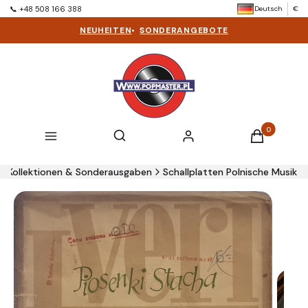
Deutsch
€
📞 +48 508 166 388
NEUHEITEN
•
SONDERANGEBOTE
Produkte im 
Suchmaschine öffnen
Suchen
Menü
Einloggen
Warenkorb
Kollektionen & Sonderausgaben
Schallplatten Polnische Musik