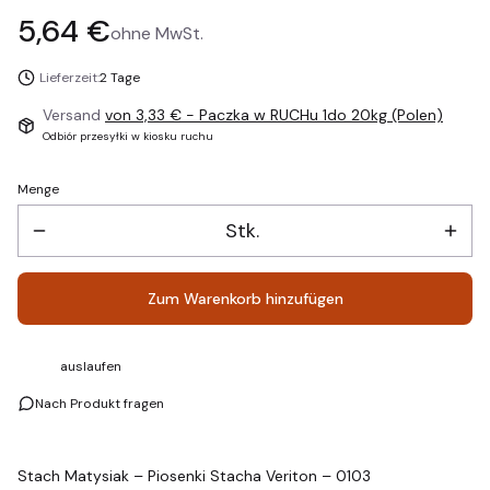
Preis
5,64 €
ohne MwSt.
Lieferzeit:
2 Tage
Versand
von 3,33 €
- Paczka w RUCHu 1do 20kg (Polen)
Odbiór przesyłki w kiosku ruchu
Menge
Stk.
Zum Warenkorb hinzufügen
auslaufen
Nach Produkt fragen
Stach Matysiak – Piosenki Stacha Veriton – 0103