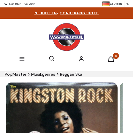
Deutsch
€
📞 +48 508 166 388
NEUHEITEN
•
SONDERANGEBOTE
Produkte im 
Suchmaschine öffnen
Suchen
Menü
Einloggen
Warenkorb
PopMaster
Musikgenres
Reggae Ska