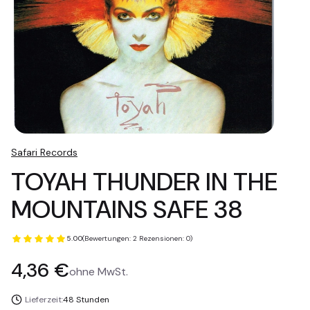
Safari Records
TOYAH THUNDER IN THE
MOUNTAINS SAFE 38
5.00
(Bewertungen: 2 Rezensionen: 0)
Preis
4,36 €
ohne MwSt.
Lieferzeit:
48 Stunden