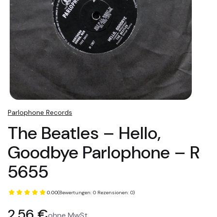
Parlophone Records
The Beatles ‎– Hello,
Goodbye Parlophone ‎– R
5655
0.00
(Bewertungen: 0 Rezensionen: 0)
Preis
2,56 €
ohne MwSt.