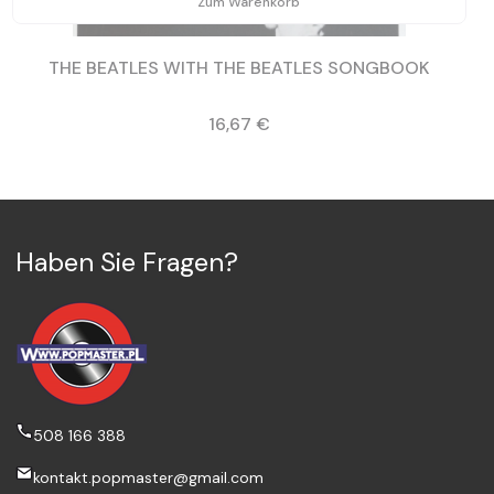
Zum Warenkorb
THE BEATLES WITH THE BEATLES SONGBOOK
Preis
16,67 €
Haben Sie Fragen?
508 166 388
kontakt.popmaster@gmail.com